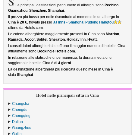
S
Le principali destinazioni per numero di alberghi sono
Pechino,
Guangzhou, Shenzhen, Shanghai
.
Il prezzo più basso per notte riscontrato al momento in un albergo in
Cina è
20 €
, trovato presso
JJ Inns - Shanghai Pudong Hangtou
,
offerto da Hotels.com.
Le catene alberghiere maggiormente presenti in Cina sono
Marriott,
Ramada, Accor, Sofitel, Sheraton, Holiday Inn, Hyatt
.
I consolidatori alberghieri che offrono il maggior numero di hotel in Cina
attualmente sono
Booking e Hotels.com
.
In relazione alle statistiche di permanenza, la durata media di un
soggiorno in hotel in Cina è di
4 giorni
.
La destinazione alberghiera più ricercata questo mese in Cina è
stata
Shanghai
.
Hotel nelle principali città in Cina
Changsha
Chengdu
Chongqing
Dalian
Guangzhou
Guilin