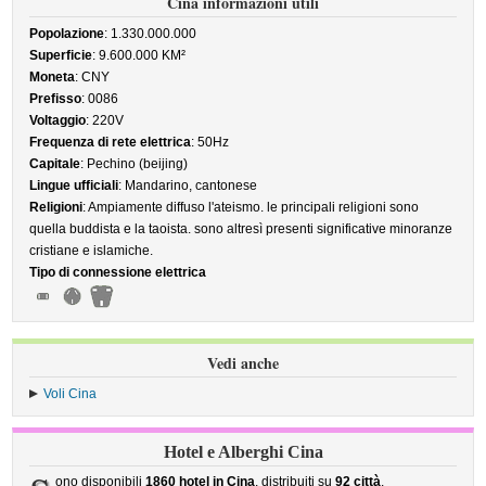
Cina informazioni utili
Popolazione
: 1.330.000.000
Superficie
: 9.600.000 KM²
Moneta
: CNY
Prefisso
: 0086
Voltaggio
: 220V
Frequenza di rete elettrica
: 50Hz
Capitale
: Pechino (beijing)
Lingue ufficiali
: Mandarino, cantonese
Religioni
: Ampiamente diffuso l'ateismo. le principali religioni sono
quella buddista e la taoista. sono altresì presenti significative minoranze
cristiane e islamiche.
Tipo di connessione elettrica
Vedi anche
Voli Cina
Hotel e Alberghi Cina
ono disponibili
1860 hotel in Cina
, distribuiti su
92 città
.