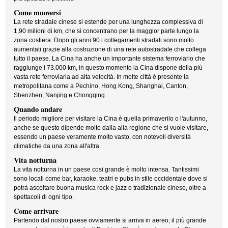
Come muoversi
La rete stradale cinese si estende per una lunghezza complessiva di
1,90 milioni di km, che si concentrano per la maggior parte lungo la
zona costiera. Dopo gli anni 90 i collegamenti stradali sono molto
aumentati grazie alla costruzione di una rete autostradale che collega
tutto il paese. La Cina ha anche un importante sistema ferroviario che
raggiunge i 73.000 km, in questo momento la Cina dispone della più
vasta rete ferroviaria ad alta velocità. In molte città è presente la
metropolitana come a Pechino, Hong Kong, Shanghai, Canton,
Shenzhen, Nanjing e Chongqing .
Quando andare
Il periodo migliore per visitare la Cina è quella primaverilo o l'autunno,
anche se questo dipende molto dalla alla regione che si vuole visitare,
essendo un paese veramente molto vasto, con notevoli diversità
climatiche da una zona all'altra.
Vita notturna
La vita notturna in un paese cosi grande è molto intensa. Tantissimi
sono locali come bar, karaoke, teatri e pubs in stile occidentale dove si
potrà ascoltare buona musica rock e jazz o tradizionale cinese, oltre a
spettacoli di ogni tipo.
Come arrivare
Partendo dal nostro paese ovviamente si arriva in aereo; il più grande