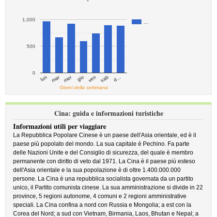
1,000
…
500
0
mar
mer
d…
ven
lun
sab
gio
Giorni della settimana
Cina: guida e informazioni turistiche
Informazioni utili per viaggiare
La Repubblica Popolare Cinese è un paese dell'Asia orientale, ed è il
paese più popolato del mondo. La sua capitale è Pechino. Fa parte
delle Nazioni Unite e del Consiglio di sicurezza, del quale è membro
permanente con diritto di veto dal 1971. La Cina è il paese più esteso
dell'Asia orientale e la sua popolazione è di oltre 1.400.000.000
persone. La Cina è una repubblica socialista governata da un partito
unico, il Partito comunista cinese. La sua amministrazione si divide in 22
province, 5 regioni autonome, 4 comuni e 2 regioni amministrative
speciali. La Cina confina a nord con Russia e Mongolia; a est con la
Corea del Nord; a sud con Vietnam, Birmania, Laos, Bhutan e Nepal; a