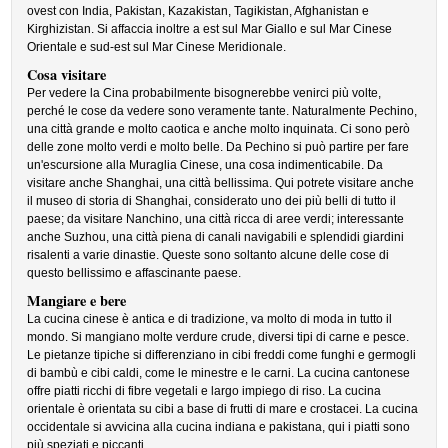
ovest con India, Pakistan, Kazakistan, Tagikistan, Afghanistan e
Kirghizistan. Si affaccia inoltre a est sul Mar Giallo e sul Mar Cinese
Orientale e sud-est sul Mar Cinese Meridionale.
Cosa visitare
Per vedere la Cina probabilmente bisognerebbe venirci più volte,
perché le cose da vedere sono veramente tante. Naturalmente Pechino,
una città grande e molto caotica e anche molto inquinata. Ci sono però
delle zone molto verdi e molto belle. Da Pechino si può partire per fare
un'escursione alla Muraglia Cinese, una cosa indimenticabile. Da
visitare anche Shanghai, una città bellissima. Qui potrete visitare anche
il museo di storia di Shanghai, considerato uno dei più belli di tutto il
paese; da visitare Nanchino, una città ricca di aree verdi; interessante
anche Suzhou, una città piena di canali navigabili e splendidi giardini
risalenti a varie dinastie. Queste sono soltanto alcune delle cose di
questo bellissimo e affascinante paese.
Mangiare e bere
La cucina cinese è antica e di tradizione, va molto di moda in tutto il
mondo. Si mangiano molte verdure crude, diversi tipi di carne e pesce.
Le pietanze tipiche si differenziano in cibi freddi come funghi e germogli
di bambù e cibi caldi, come le minestre e le carni. La cucina cantonese
offre piatti ricchi di fibre vegetali e largo impiego di riso. La cucina
orientale è orientata su cibi a base di frutti di mare e crostacei. La cucina
occidentale si avvicina alla cucina indiana e pakistana, qui i piatti sono
più speziati e piccanti.