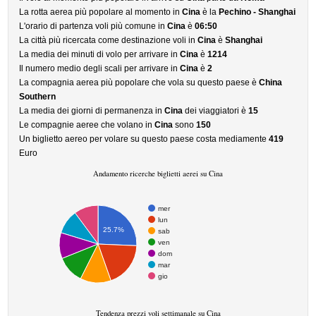
La rotta aerea più popolare al momento in
Cina
è la
Pechino - Shanghai
L'orario di partenza voli più comune in
Cina
è
06:50
La città più ricercata come destinazione voli in
Cina
è
Shanghai
La media dei minuti di volo per arrivare in
Cina
è
1214
Il numero medio degli scali per arrivare in
Cina
è
2
La compagnia aerea più popolare che vola su questo paese è
China
Southern
La media dei giorni di permanenza in
Cina
dei viaggiatori è
15
Le compagnie aeree che volano in
Cina
sono
150
Un biglietto aereo per volare su questo paese costa mediamente
419
Euro
Andamento ricerche biglietti aerei su Cina
mer
lun
25.7%
sab
ven
dom
mar
gio
Tendenza prezzi voli settimanale su Cina