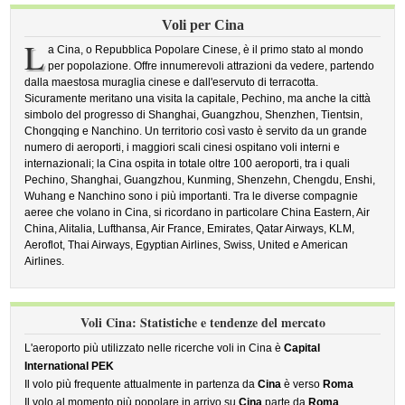
Voli per Cina
L
a Cina, o Repubblica Popolare Cinese, è il primo stato al mondo
per popolazione. Offre innumerevoli attrazioni da vedere, partendo
dalla maestosa muraglia cinese e dall'eservuto di terracotta.
Sicuramente meritano una visita la capitale, Pechino, ma anche la città
simbolo del progresso di Shanghai, Guangzhou, Shenzhen, Tientsin,
Chongqing e Nanchino. Un territorio così vasto è servito da un grande
numero di aeroporti, i maggiori scali cinesi ospitano voli interni e
internazionali; la Cina ospita in totale oltre 100 aeroporti, tra i quali
Pechino, Shanghai, Guangzhou, Kunming, Shenzehn, Chengdu, Enshi,
Wuhang e Nanchino sono i più importanti. Tra le diverse compagnie
aeree che volano in Cina, si ricordano in particolare China Eastern, Air
China, Alitalia, Lufthansa, Air France, Emirates, Qatar Airways, KLM,
Aeroflot, Thai Airways, Egyptian Airlines, Swiss, United e American
Airlines.
Voli Cina: Statistiche e tendenze del mercato
L'aeroporto più utilizzato nelle ricerche voli in Cina è
Capital
International PEK
Il volo più frequente attualmente in partenza da
Cina
è verso
Roma
Il volo al momento più popolare in arrivo su
Cina
parte da
Roma