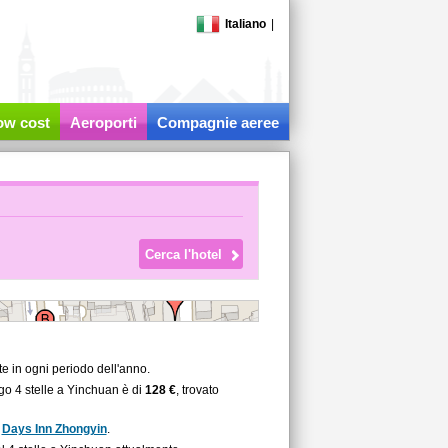
Italiano
|
low cost
Aeroporti
Compagnie aeree
te in ogni periodo dell'anno.
rgo 4 stelle a Yinchuan è di
128 €
, trovato
è
Days Inn Zhongyin
.