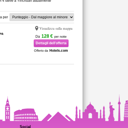
el 4 stelle a Yinchuan attualmente
a per
Visualizza sulla mappa
rk
128 €
Da
per notte
Dettagli dell'offerta
Hotels.com
Offerto da
Social