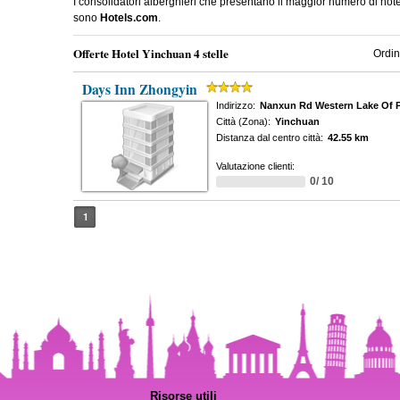
I consolidatori alberghieri che presentano il maggior numero di hot
sono
Hotels.com
.
Offerte Hotel Yinchuan 4 stelle
Ordin
Days Inn Zhongyin
Indirizzo:
Nanxun Rd Western Lake Of P
Città (Zona):
Yinchuan
Distanza dal centro città:
42.55 km
Valutazione clienti:
0/ 10
1
Risorse utili