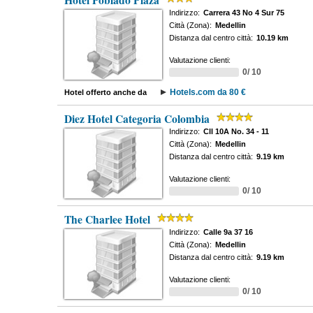
Hotel Poblado Plaza
Indirizzo:
Carrera 43 No 4 Sur 75
Città (Zona):
Medellin
Distanza dal centro città:
10.19 km
Valutazione clienti:
0/ 10
Hotels.com da 80 €
Hotel offerto anche da
Diez Hotel Categoria Colombia
Indirizzo:
Cll 10A No. 34 - 11
Città (Zona):
Medellin
Distanza dal centro città:
9.19 km
Valutazione clienti:
0/ 10
The Charlee Hotel
Indirizzo:
Calle 9a 37 16
Città (Zona):
Medellin
Distanza dal centro città:
9.19 km
Valutazione clienti:
0/ 10