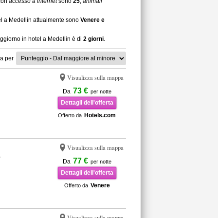
 con
accesso a internet
sono
25
,
animali
tel a Medellin attualmente sono
Venere e
oggiorno in hotel a Medellin è di
2 giorni
.
a per
Visualizza sulla mappa
73 €
Da
per notte
Dettagli dell'offerta
Hotels.com
Offerto da
Visualizza sulla mappa
o
77 €
Da
per notte
Dettagli dell'offerta
Venere
Offerto da
Visualizza sulla mappa