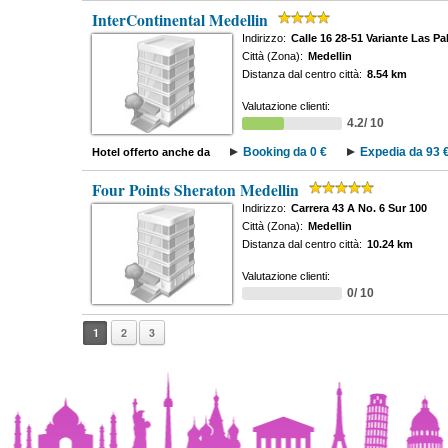
InterContinental Medellin
Indirizzo:
Calle 16 28-51 Variante Las P
Città (Zona):
Medellin
Distanza dal centro città:
8.54 km
Valutazione clienti:
4.2/ 10
Booking da 0 €
Expedia da 93 
Hotel offerto anche da
Four Points Sheraton Medellin
Indirizzo:
Carrera 43 A No. 6 Sur 100
Città (Zona):
Medellin
Distanza dal centro città:
10.24 km
Valutazione clienti:
0/ 10
1
2
3