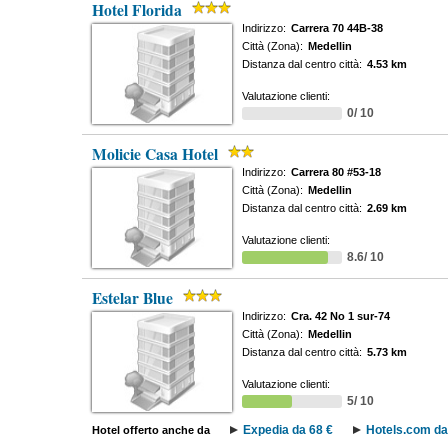
Hotel Florida
Indirizzo:
Carrera 70 44B-38
Città (Zona):
Medellin
Distanza dal centro città:
4.53 km
Valutazione clienti:
0/ 10
Molicie Casa Hotel
Indirizzo:
Carrera 80 #53-18
Città (Zona):
Medellin
Distanza dal centro città:
2.69 km
Valutazione clienti:
8.6/ 10
Estelar Blue
Indirizzo:
Cra. 42 No 1 sur-74
Città (Zona):
Medellin
Distanza dal centro città:
5.73 km
Valutazione clienti:
5/ 10
Expedia da 68 €
Hotels.com da
Hotel offerto anche da