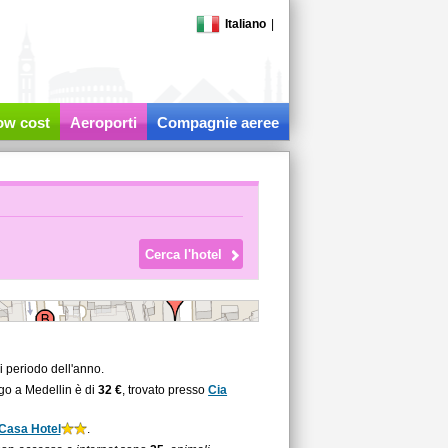
Italiano
|
low cost
Aeroporti
Compagnie aeree
 periodo dell'anno.
rgo a Medellin è di
32 €
, trovato presso
Cia
 Casa Hotel
.