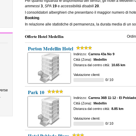
Per quanto riguarda le disponibilità dei servizi, gli hotel a Medellin
ammessi
3
,
SPA
19
e
accessibilità disabili
20
.
I consolidatori alberghieri che presentano il maggior numero di ho
Booking
.
In relazione alle statistiche di permanenza, la durata media di un s
Offerte Hotel Medellin
Ordin
Porton Medellin Hotel
Indirizzo:
Carrera 43a No 9
Città (Zona):
Medellin
Distanza dal centro città:
10.65 km
Valutazione clienti:
0/ 10
verse
Park 10
.
Indirizzo:
Carrera 36B 11-12 - El Poblad
Città (Zona):
Medellin
Distanza dal centro città:
8.85 km
Valutazione clienti:
0/ 10