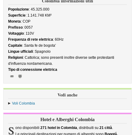
Colombia informazioni utili
Popolazione
: 45.325.000
Superficie
: 1.141.748 KM²
Moneta
: COP
Prefisso
: 0057
Voltaggio
: 110V
Frequenza di rete elettrica
: 60Hz
Capitale
: Santa fe de bogota'
Lingue ufficiali
: Spagnolo
Religioni
: Cattolica; sono presenti inoltre diverse sette protestanti
d'influenza nordamericana.
Tipo di connessione elettrica
Vedi anche
Voli Colombia
Hotel e Alberghi Colombia
S
ono disponibili
271 hotel in Colombia
, distribuiti su
21 città
.
Le principali destinazioni per numero di alberghi sono
Bogotá,