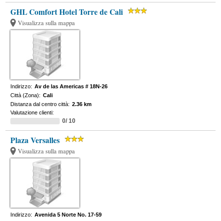
GHL Comfort Hotel Torre de Cali
Visualizza sulla mappa
Indirizzo:
Av de las Americas # 18N-26
Città (Zona):
Cali
Distanza dal centro città:
2.36 km
Valutazione clienti:
0/ 10
Plaza Versalles
Visualizza sulla mappa
Indirizzo:
Avenida 5 Norte No. 17-59