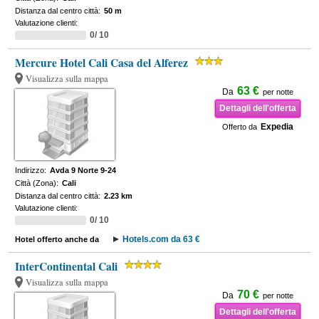
Distanza dal centro città:
50 m
Valutazione clienti:
0/ 10
Mercure Hotel Cali Casa del Alferez
Visualizza sulla mappa
63 €
Da
per notte
Dettagli dell'offerta
Expedia
Offerto da
Indirizzo:
Avda 9 Norte 9-24
Città (Zona):
Cali
Distanza dal centro città:
2.23 km
Valutazione clienti:
0/ 10
Hotels.com da 63 €
Hotel offerto anche da
InterContinental Cali
Visualizza sulla mappa
70 €
Da
per notte
Dettagli dell'offerta