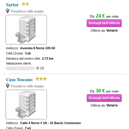
Sartor
Visualizza sulla mappa
24 €
Da
per notte
Dettagli dell'offerta
Venere
Offerto da
Indirizzo:
Avenida 8 Norte #20-50
Città (Zona):
Cali
Distanza dal centro città:
2.73 km
Valutazione clienti:
0/ 10
Casa Toscano
Visualizza sulla mappa
30 €
Da
per notte
Dettagli dell'offerta
Venere
Offerto da
Indirizzo:
Calle 4 Norte # 1N - 41 Barrio Centenario
Città (Zona):
Cali