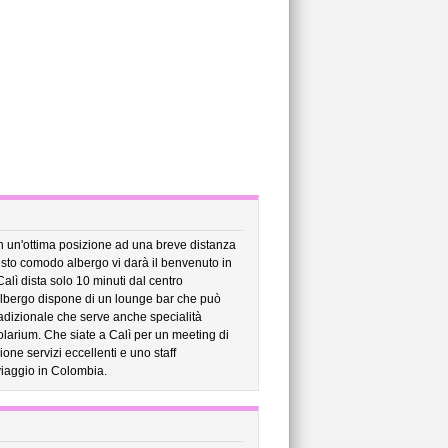
in un'ottima posizione ad una breve distanza
esto comodo albergo vi darà il benvenuto in
lì dista solo 10 minuti dal centro
L'albergo dispone di un lounge bar che può
radizionale che serve anche specialità
olarium. Che siate a Calì per un meeting di
ne servizi eccellenti e uno staff
viaggio in Colombia.