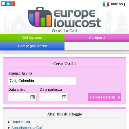
Italiano
|
Ostelli a Cali
Voli low cost
Aeroporti
Compagnie aeree
Cerca Ostelli
Inserisci la città
Data arrivo
Data partenza
Altri tipi di alloggio
Hotel a Cali
Appartamenti a Cali