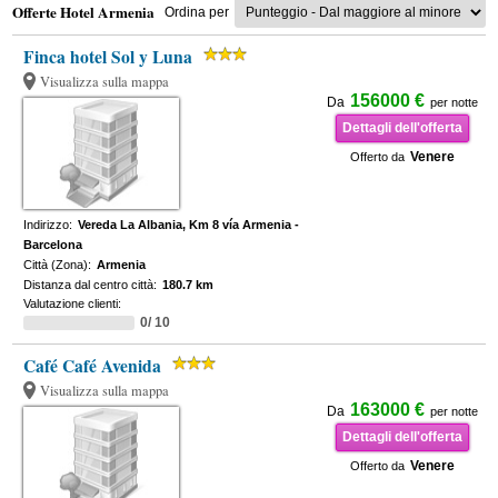
Offerte Hotel Armenia
Ordina per
Finca hotel Sol y Luna
Visualizza sulla mappa
156000 €
Da
per notte
Dettagli dell'offerta
Venere
Offerto da
Indirizzo:
Vereda La Albania, Km 8 vía Armenia -
Barcelona
Città (Zona):
Armenia
Distanza dal centro città:
180.7 km
Valutazione clienti:
0/ 10
Café Café Avenida
Visualizza sulla mappa
163000 €
Da
per notte
Dettagli dell'offerta
Venere
Offerto da