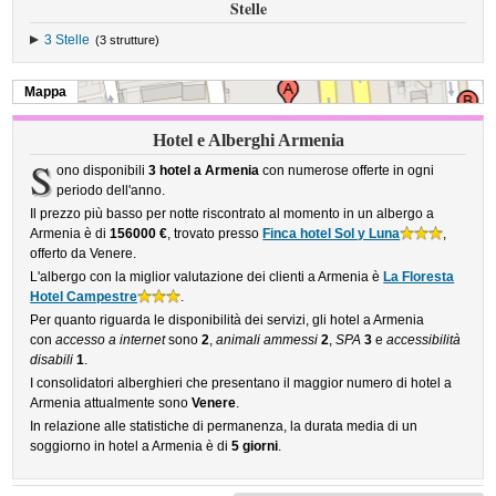
Stelle
3 Stelle
(3 strutture)
Mappa
Hotel e Alberghi Armenia
S
ono disponibili
3 hotel a Armenia
con numerose offerte in ogni
periodo dell'anno.
Il prezzo più basso per notte riscontrato al momento in un albergo a
Armenia è di
156000 €
, trovato presso
Finca hotel Sol y Luna
,
offerto da Venere.
L'albergo con la miglior valutazione dei clienti a Armenia è
La Floresta
Hotel Campestre
.
Per quanto riguarda le disponibilità dei servizi, gli hotel a Armenia
con
accesso a internet
sono
2
,
animali ammessi
2
,
SPA
3
e
accessibilità
disabili
1
.
I consolidatori alberghieri che presentano il maggior numero di hotel a
Armenia attualmente sono
Venere
.
In relazione alle statistiche di permanenza, la durata media di un
soggiorno in hotel a Armenia è di
5 giorni
.