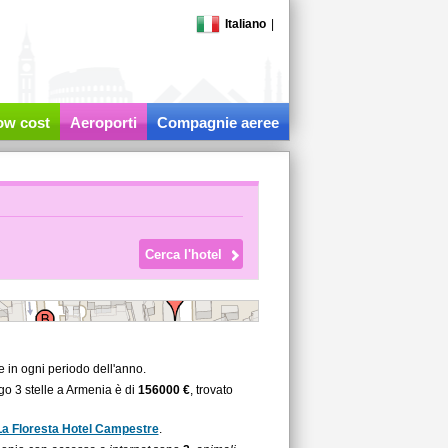
Italiano
|
low cost
Aeroporti
Compagnie aeree
e in ogni periodo dell'anno.
go 3 stelle a Armenia è di
156000 €
, trovato
La Floresta Hotel Campestre
.