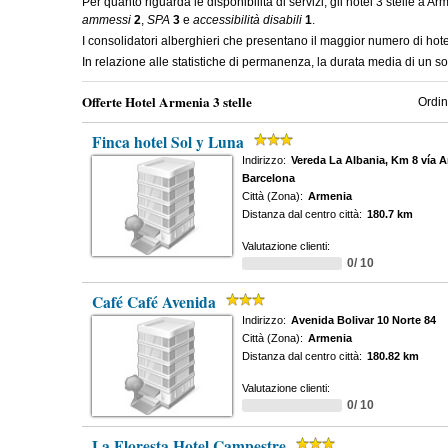
Per quanto riguarda le disponibilità di servizi, gli hotel 3 stelle a A
ammessi
2
,
SPA
3
e
accessibilità disabili
1
.
I consolidatori alberghieri che presentano il maggior numero di hot
In relazione alle statistiche di permanenza, la durata media di un so
Offerte Hotel Armenia 3 stelle
Ordin
Finca hotel Sol y Luna
Indirizzo:
Vereda La Albania, Km 8 vía A
Barcelona
Città (Zona):
Armenia
Distanza dal centro città:
180.7 km
Valutazione clienti:
0/ 10
Café Café Avenida
Indirizzo:
Avenida Bolivar 10 Norte 84
Città (Zona):
Armenia
Distanza dal centro città:
180.82 km
Valutazione clienti:
0/ 10
La Floresta Hotel Campestre