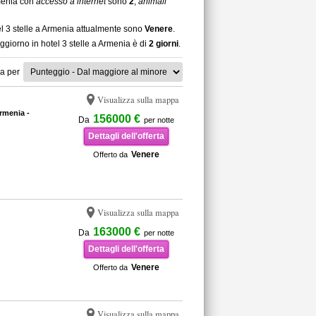
rmenia con
accesso a internet
sono
2
,
animali
el 3 stelle a Armenia attualmente sono
Venere
.
ggiorno in hotel 3 stelle a Armenia è di
2 giorni
.
a per
Visualizza sulla mappa
rmenia -
156000 €
Da
per notte
Dettagli dell'offerta
Venere
Offerto da
Visualizza sulla mappa
163000 €
Da
per notte
Dettagli dell'offerta
Venere
Offerto da
Visualizza sulla mappa