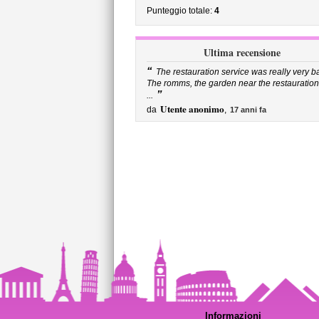
Punteggio totale:
4
Ultima recensione
“
The restauration service was really very b
The romms, the garden near the restauration
”
...
Utente anonimo
da
,
17 anni fa
Informazioni