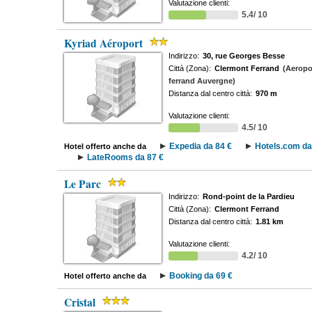
Valutazione clienti:
5.4/ 10
Kyriad Aéroport
Indirizzo:
30, rue Georges Besse
Città (Zona):
Clermont Ferrand
(Aeropo
ferrand Auvergne)
Distanza dal centro città:
970 m
Valutazione clienti:
4.5/ 10
Expedia da 84 €
Hotels.com da
Hotel offerto anche da
LateRooms da 87 €
Le Parc
Indirizzo:
Rond-point de la Pardieu
Città (Zona):
Clermont Ferrand
Distanza dal centro città:
1.81 km
Valutazione clienti:
4.2/ 10
Booking da 69 €
Hotel offerto anche da
Cristal