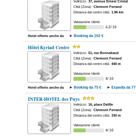
Indirizzo:
37, avenue Ernest Cristal
Città (Zona):
Clermont Ferrand
Distanza dal centro città:
1.96 km
Valutazione clienti:
4.2/ 10
Booking da 102 €
Hotel offerto anche da
Hôtel Kyriad Centre
Indirizzo:
51, rue Bonnabaud
Città (Zona):
Clermont Ferrand
Distanza dal centro città:
440 m
Valutazione clienti:
4/ 10
Booking da 75 €
Expedia da 77
Hotel offerto anche da
INTER-HOTEL des Puys
Indirizzo:
16, place Delille
Città (Zona):
Clermont Ferrand
Distanza dal centro città:
330 m
Valutazione clienti:
4/ 10