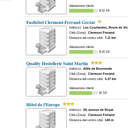
Valutazione clienti:
8.5/ 10
Fasthôtel Clermont-Ferrand Gerzat
Indirizzo:
Les Courlandes, Route de Vi
Città (Zona):
Clermont Ferrand
Distanza dal centro città:
7.11 km
Valutazione clienti:
8.4/ 10
Quality Hostellerie Saint Martin
Indirizzo:
Allée de Bonnevale
Città (Zona):
Clermont Ferrand
Distanza dal centro città:
5.37 km
Valutazione clienti:
8/ 10
Hôtel de l'Europe
Indirizzo:
29, avenue de Royat
Città (Zona):
Clermont Ferrand
Distanza dal centro città:
140 m