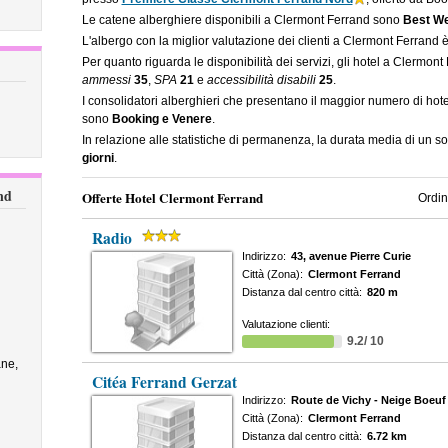
Le catene alberghiere disponibili a Clermont Ferrand sono
Best We
L'albergo con la miglior valutazione dei clienti a Clermont Ferrand 
Per quanto riguarda le disponibilità dei servizi, gli hotel a Clermon
ammessi
35
,
SPA
21
e
accessibilità disabili
25
.
I consolidatori alberghieri che presentano il maggior numero di hot
sono
Booking e Venere
.
In relazione alle statistiche di permanenza, la durata media di un s
giorni
.
nd
Offerte Hotel Clermont Ferrand
Ordin
Radio
Indirizzo:
43, avenue Pierre Curie
Città (Zona):
Clermont Ferrand
Distanza dal centro città:
820 m
Valutazione clienti:
9.2/ 10
ne,
Citéa Ferrand Gerzat
Indirizzo:
Route de Vichy - Neige Boeuf
Città (Zona):
Clermont Ferrand
Distanza dal centro città:
6.72 km