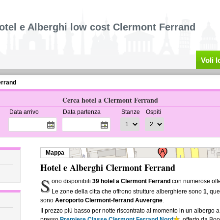
otel e Alberghi low cost Clermont Ferrand
Voli 
errand
Cerca hotel a Clermont Ferrand
Data arrivo
Data partenza
Stanze
Ospiti
Mappa
Hotel e Alberghi Clermont Ferrand
S
ono disponibili
39 hotel a Clermont Ferrand
con numerose offer
Le zone della citta che offrono strutture alberghiere sono
1
, que
sono
Aeroporto Clermont-ferrand Auvergne
.
Il prezzo più basso per notte riscontrato al momento in un albergo 
presso
Premiere Classe Clermont Ferrand Nord
, offerto da Boo