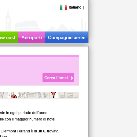
Italiano
|
low cost
Aeroporti
Compagnie aeree
te in ogni periodo dell'anno.
lle con il maggior numero di hotel
a Clermont Ferrand è di
38 €
, trovato
king.