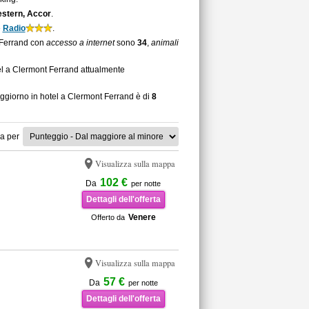
stern, Accor
.
è
Radio
.
t Ferrand con
accesso a internet
sono
34
,
animali
el a Clermont Ferrand attualmente
oggiorno in hotel a Clermont Ferrand è di
8
a per
Visualizza sulla mappa
102 €
Da
per notte
Dettagli dell'offerta
Venere
Offerto da
Visualizza sulla mappa
57 €
Da
per notte
Dettagli dell'offerta