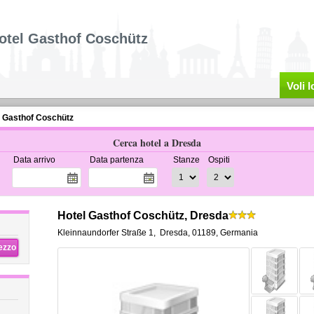
otel Gasthof Coschütz
Voli 
l Gasthof Coschütz
Cerca hotel a Dresda
Data arrivo
Data partenza
Stanze
Ospiti
Hotel Gasthof Coschütz, Dresda
Kleinnaundorfer Straße 1
,
Dresda
,
01189,
Germania
rezzo