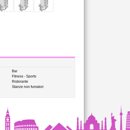
Bar
Fitness - Sports
Ristorante
Stanze non fumatori