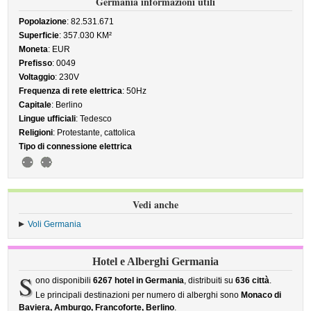
Germania informazioni utili
Popolazione
: 82.531.671
Superficie
: 357.030 KM²
Moneta
: EUR
Prefisso
: 0049
Voltaggio
: 230V
Frequenza di rete elettrica
: 50Hz
Capitale
: Berlino
Lingue ufficiali
: Tedesco
Religioni
: Protestante, cattolica
Tipo di connessione elettrica
Vedi anche
Voli Germania
Hotel e Alberghi Germania
S
ono disponibili
6267 hotel in Germania
, distribuiti su
636 città
.
Le principali destinazioni per numero di alberghi sono
Monaco di
Baviera, Amburgo, Francoforte, Berlino
.