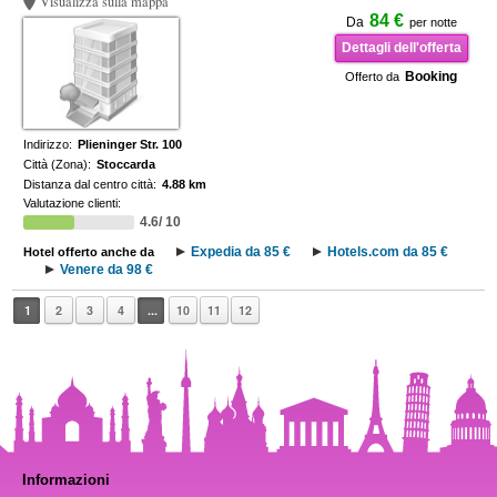
Visualizza sulla mappa
84 €
Da
per notte
Dettagli dell'offerta
Booking
Offerto da
Indirizzo:
Plieninger Str. 100
Città (Zona):
Stoccarda
Distanza dal centro città:
4.88 km
Valutazione clienti:
4.6/ 10
Expedia da 85 €
Hotels.com da 85 €
Hotel offerto anche da
Venere da 98 €
1
2
3
4
...
10
11
12
Informazioni