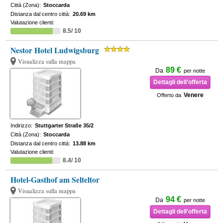
Città (Zona):
Stoccarda
Distanza dal centro città:
20.69 km
Valutazione clienti:
8.5/ 10
Nestor Hotel Ludwigsburg
Visualizza sulla mappa
89 €
Da
per notte
Dettagli dell'offerta
Venere
Offerto da
Indirizzo:
Stuttgarter Straße 35/2
Città (Zona):
Stoccarda
Distanza dal centro città:
13.88 km
Valutazione clienti:
8.4/ 10
Hotel-Gasthof am Selteltor
Visualizza sulla mappa
94 €
Da
per notte
Dettagli dell'offerta