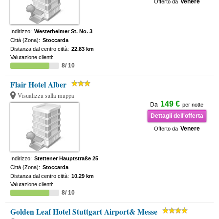
Venere
Offerto da
Indirizzo:
Westerheimer St. No. 3
Città (Zona):
Stoccarda
Distanza dal centro città:
22.83 km
Valutazione clienti:
8/ 10
Flair Hotel Alber
Visualizza sulla mappa
149 €
Da
per notte
Dettagli dell'offerta
Venere
Offerto da
Indirizzo:
Stettener Hauptstraße 25
Città (Zona):
Stoccarda
Distanza dal centro città:
10.29 km
Valutazione clienti:
8/ 10
Golden Leaf Hotel Stuttgart Airport& Messe