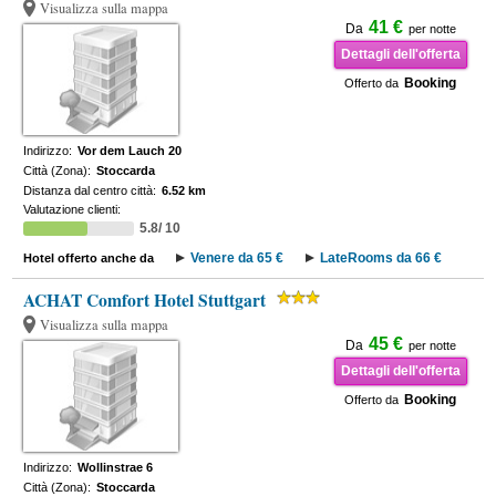
Visualizza sulla mappa
41 €
Da
per notte
Dettagli dell'offerta
Booking
Offerto da
Indirizzo:
Vor dem Lauch 20
Città (Zona):
Stoccarda
Distanza dal centro città:
6.52 km
Valutazione clienti:
5.8/ 10
Venere da 65 €
LateRooms da 66 €
Hotel offerto anche da
ACHAT Comfort Hotel Stuttgart
Visualizza sulla mappa
45 €
Da
per notte
Dettagli dell'offerta
Booking
Offerto da
Indirizzo:
Wollinstrae 6
Città (Zona):
Stoccarda