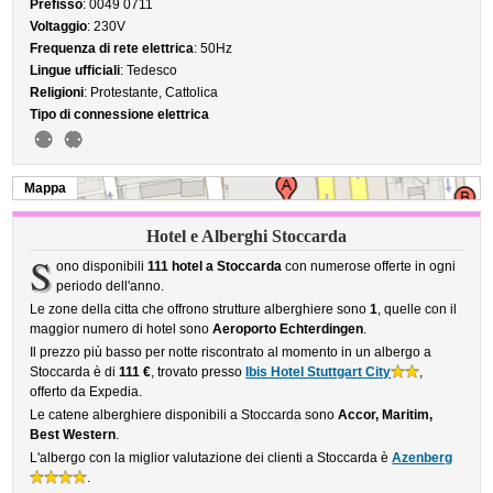
Prefisso
: 0049 0711
Voltaggio
: 230V
Frequenza di rete elettrica
: 50Hz
Lingue ufficiali
: Tedesco
Religioni
: Protestante, Cattolica
Tipo di connessione elettrica
Mappa
Hotel e Alberghi Stoccarda
S
ono disponibili
111 hotel a Stoccarda
con numerose offerte in ogni
periodo dell'anno.
Le zone della citta che offrono strutture alberghiere sono
1
, quelle con il
maggior numero di hotel sono
Aeroporto Echterdingen
.
Il prezzo più basso per notte riscontrato al momento in un albergo a
Stoccarda è di
111 €
, trovato presso
Ibis Hotel Stuttgart City
,
offerto da Expedia.
Le catene alberghiere disponibili a Stoccarda sono
Accor, Maritim,
Best Western
.
L'albergo con la miglior valutazione dei clienti a Stoccarda è
Azenberg
.