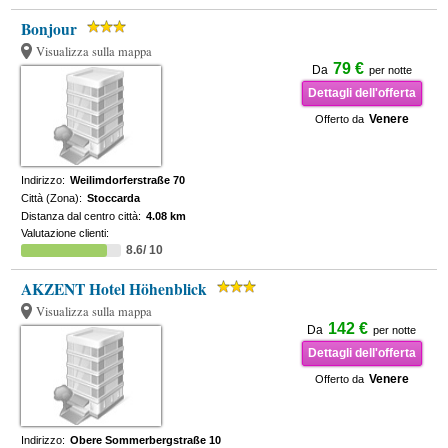
Bonjour
Visualizza sulla mappa
79 €
Da
per notte
Dettagli dell'offerta
Venere
Offerto da
Indirizzo:
Weilimdorferstraße 70
Città (Zona):
Stoccarda
Distanza dal centro città:
4.08 km
Valutazione clienti:
8.6/ 10
AKZENT Hotel Höhenblick
Visualizza sulla mappa
142 €
Da
per notte
Dettagli dell'offerta
Venere
Offerto da
Indirizzo:
Obere Sommerbergstraße 10