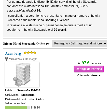
Per quanto riguarda le disponibilità dei servizi, gli hotel a Stoccarda
con
accesso a internet
sono
101
,
animali ammessi
89
,
SPA
55
e
accessibilità disabili
34
.
I consolidatori alberghieri che presentano il maggior numero di hotel a
Stoccarda attualmente sono
Booking e Venere
.
In relazione alle statistiche di permanenza, la durata media di un
soggiorno in hotel a Stoccarda è di
20 giorni
.
Offerte Hotel Stoccarda
Ordina per
Azenberg
Visualizza sulla mappa
97 €
Da
per notte
Dettagli dell'offerta
Venere
Offerto da
Indirizzo:
Seestraße 114-116
Città (Zona):
Stoccarda
Distanza dal centro città:
2.4 km
Valutazione clienti:
8.8/ 10