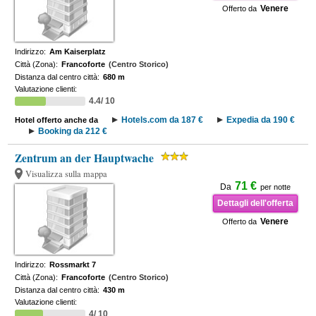
Venere
Offerto da
Indirizzo:
Am Kaiserplatz
Città (Zona):
Francoforte
(Centro Storico)
Distanza dal centro città:
680 m
Valutazione clienti:
4.4/ 10
Hotels.com da 187 €
Expedia da 190 €
Hotel offerto anche da
Booking da 212 €
Zentrum an der Hauptwache
Visualizza sulla mappa
71 €
Da
per notte
Dettagli dell'offerta
Venere
Offerto da
Indirizzo:
Rossmarkt 7
Città (Zona):
Francoforte
(Centro Storico)
Distanza dal centro città:
430 m
Valutazione clienti:
4/ 10