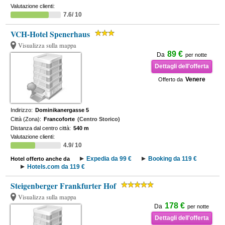
Valutazione clienti:
7.6/ 10
VCH-Hotel Spenerhaus
Visualizza sulla mappa
89 €
Da
per notte
Dettagli dell'offerta
Venere
Offerto da
Indirizzo:
Dominikanergasse 5
Città (Zona):
Francoforte
(Centro Storico)
Distanza dal centro città:
540 m
Valutazione clienti:
4.9/ 10
Expedia da 99 €
Booking da 119 €
Hotel offerto anche da
Hotels.com da 119 €
Steigenberger Frankfurter Hof
Visualizza sulla mappa
178 €
Da
per notte
Dettagli dell'offerta