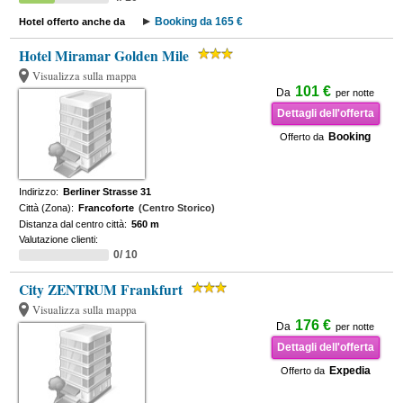
Booking da 165 €
Hotel offerto anche da
Hotel Miramar Golden Mile
Visualizza sulla mappa
101 €
Da
per notte
Dettagli dell'offerta
Booking
Offerto da
Indirizzo:
Berliner Strasse 31
Città (Zona):
Francoforte
(Centro Storico)
Distanza dal centro città:
560 m
Valutazione clienti:
0/ 10
City ZENTRUM Frankfurt
Visualizza sulla mappa
176 €
Da
per notte
Dettagli dell'offerta
Expedia
Offerto da