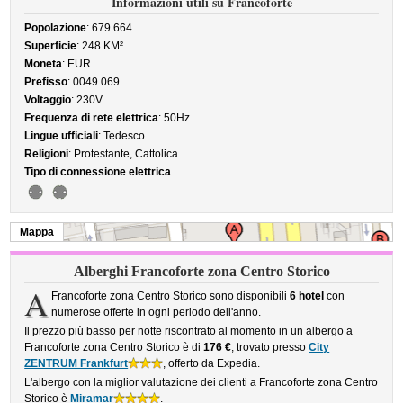
Informazioni utili su Francoforte
Popolazione
: 679.664
Superficie
: 248 KM²
Moneta
: EUR
Prefisso
: 0049 069
Voltaggio
: 230V
Frequenza di rete elettrica
: 50Hz
Lingue ufficiali
: Tedesco
Religioni
: Protestante, Cattolica
Tipo di connessione elettrica
Mappa
Alberghi Francoforte zona Centro Storico
A
Francoforte zona Centro Storico sono disponibili
6 hotel
con
numerose offerte in ogni periodo dell'anno.
Il prezzo più basso per notte riscontrato al momento in un albergo a
Francoforte zona Centro Storico è di
176 €
, trovato presso
City
ZENTRUM Frankfurt
, offerto da Expedia.
L'albergo con la miglior valutazione dei clienti a Francoforte zona Centro
Storico è
Miramar
.