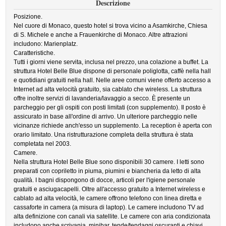
Descrizione
Posizione.
Nel cuore di Monaco, questo hotel si trova vicino a Asamkirche, Chiesa
di S. Michele e anche a Frauenkirche di Monaco. Altre attrazioni
includono: Marienplatz.
Caratteristiche.
Tutti i giorni viene servita, inclusa nel prezzo, una colazione a buffet. La
struttura Hotel Belle Blue dispone di personale poliglotta, caffè nella hall
e quotidiani gratuiti nella hall. Nelle aree comuni viene offerto accesso a
Internet ad alta velocità gratuito, sia cablato che wireless. La struttura
offre inoltre servizi di lavanderia/lavaggio a secco. È presente un
parcheggio per gli ospiti con posti limitati (con supplemento). Il posto è
assicurato in base all'ordine di arrivo. Un ulteriore parcheggio nelle
vicinanze richiede anch'esso un supplemento. La reception è aperta con
orario limitato. Una ristrutturazione completa della struttura è stata
completata nel 2003.
Camere.
Nella struttura Hotel Belle Blue sono disponibili 30 camere. I letti sono
preparati con copriletto in piuma, piumini e biancheria da letto di alta
qualità. I bagni dispongono di docce, articoli per l'igiene personale
gratuiti e asciugacapelli. Oltre all'accesso gratuito a Internet wireless e
cablato ad alta velocità, le camere offrono telefono con linea diretta e
cassaforte in camera (a misura di laptop). Le camere includono TV ad
alta definizione con canali via satellite. Le camere con aria condizionata
includono anche scrivania, minibar, tende/tendaggi oscuranti e chiavi