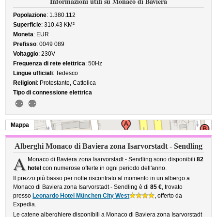
Informazioni utili su Monaco di Baviera
Popolazione
: 1.380.112
Superficie
: 310,43 KM²
Moneta
: EUR
Prefisso
: 0049 089
Voltaggio
: 230V
Frequenza di rete elettrica
: 50Hz
Lingue ufficiali
: Tedesco
Religioni
: Protestante, Cattolica
Tipo di connessione elettrica
Mappa
Alberghi Monaco di Baviera zona Isarvorstadt - Sendling
A
Monaco di Baviera zona Isarvorstadt - Sendling sono disponibili
82
hotel
con numerose offerte in ogni periodo dell'anno.
Il prezzo più basso per notte riscontrato al momento in un albergo a
Monaco di Baviera zona Isarvorstadt - Sendling è di
85 €
, trovato
presso
Leonardo Hotel München City West
, offerto da
Expedia.
Le catene alberghiere disponibili a Monaco di Baviera zona Isarvorstadt