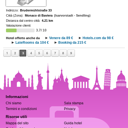
Indirizzo:
Brudermühlstraße 33
Città (Zona):
Monaco di Baviera
(Isarvorstadt - Sendling)
Distanza dal centro città:
4.21 km
Valutazione clienti:
3.7/ 10
Venere da 89 €
Hotels.com da 98 €
Hotel offerto anche da
LateRooms da 104 €
Booking da 215 €
1
2
3
4
5
6
7
8
9
Informazioni
Chi siamo
Sala stampa
Termini e condizioni
Privacy
Risorse utili
Mappa del sito
Guida hotel