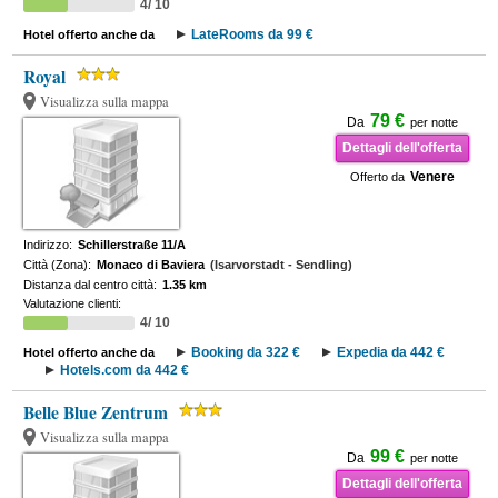
4/ 10
LateRooms da 99 €
Hotel offerto anche da
Royal
Visualizza sulla mappa
79 €
Da
per notte
Dettagli dell'offerta
Venere
Offerto da
Indirizzo:
Schillerstraße 11/A
Città (Zona):
Monaco di Baviera
(Isarvorstadt - Sendling)
Distanza dal centro città:
1.35 km
Valutazione clienti:
4/ 10
Booking da 322 €
Expedia da 442 €
Hotel offerto anche da
Hotels.com da 442 €
Belle Blue Zentrum
Visualizza sulla mappa
99 €
Da
per notte
Dettagli dell'offerta