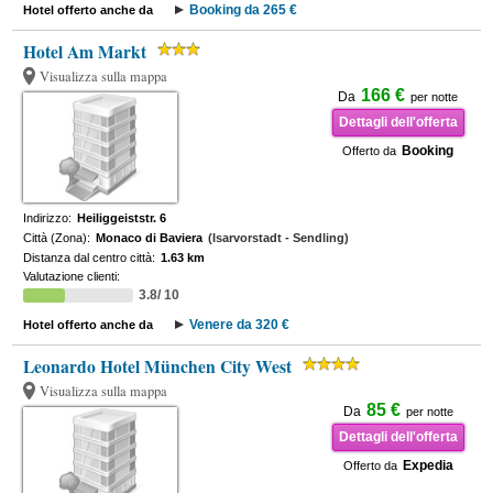
Booking da 265 €
Hotel offerto anche da
Hotel Am Markt
Visualizza sulla mappa
166 €
Da
per notte
Dettagli dell'offerta
Booking
Offerto da
Indirizzo:
Heiliggeiststr. 6
Città (Zona):
Monaco di Baviera
(Isarvorstadt - Sendling)
Distanza dal centro città:
1.63 km
Valutazione clienti:
3.8/ 10
Venere da 320 €
Hotel offerto anche da
Leonardo Hotel München City West
Visualizza sulla mappa
85 €
Da
per notte
Dettagli dell'offerta
Expedia
Offerto da