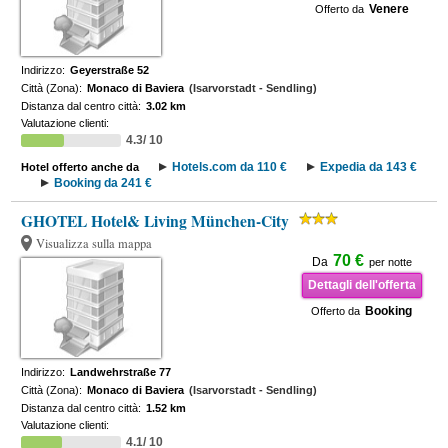
Venere
Offerto da
Indirizzo:
Geyerstraße 52
Città (Zona):
Monaco di Baviera
(Isarvorstadt - Sendling)
Distanza dal centro città:
3.02 km
Valutazione clienti:
4.3/ 10
Hotels.com da 110 €
Expedia da 143 €
Hotel offerto anche da
Booking da 241 €
GHOTEL Hotel& Living München-City
Visualizza sulla mappa
70 €
Da
per notte
Dettagli dell'offerta
Booking
Offerto da
Indirizzo:
Landwehrstraße 77
Città (Zona):
Monaco di Baviera
(Isarvorstadt - Sendling)
Distanza dal centro città:
1.52 km
Valutazione clienti:
4.1/ 10