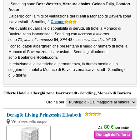
- Sendling sono
Best Western, Mercure chains, Golden Tulip, Comfort,
Accor
.
L'albergo con la miglior valutazione dei clienti a Monaco di Baviera zona
Isarvorstadt - Sendling è
Cocoon
.
Per quanto riguarda le disponibilità di servizi, gli hotel a Monaco di
Baviera zona Isarvorstadt - Sendling con
accesso a internet
sono
71
,
animali ammessi
64
,
SPA
42
e
accessibilità disabili
20
.
I consolidatori alberghieri che presentano il maggior numero di hotel a
Monaco di Baviera zona Isarvorstadt - Sendling attualmente
sono
Booking e Hotels.com
.
In relazione alle statistiche di permanenza, la durata media di un
soggiorno in hotel a Monaco di Baviera zona Isarvorstadt - Sendling è
di
5 giorni
.
Offerte Hotel e alberghi zona Isarvorstadt - Sendling, Monaco di Baviera
Ordina per
Derag& Living Prinzessin Elisabeth
Visualizza sulla mappa
80 €
Da
per notte
Dettagli dell'offerta