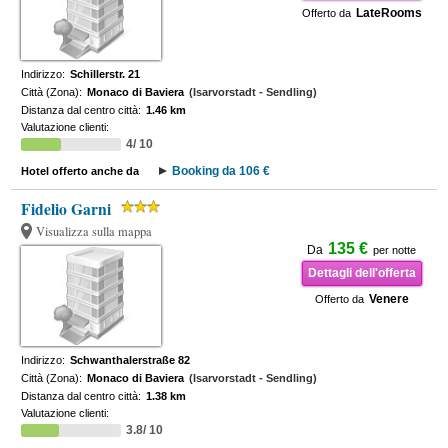
LateRooms
Offerto da
Indirizzo:
Schillerstr. 21
Città (Zona):
Monaco di Baviera
(Isarvorstadt - Sendling)
Distanza dal centro città:
1.46 km
Valutazione clienti:
4/ 10
Booking da 106 €
Hotel offerto anche da
Fidelio Garni
Visualizza sulla mappa
135 €
Da
per notte
Dettagli dell'offerta
Venere
Offerto da
Indirizzo:
Schwanthalerstraße 82
Città (Zona):
Monaco di Baviera
(Isarvorstadt - Sendling)
Distanza dal centro città:
1.38 km
Valutazione clienti:
3.8/ 10