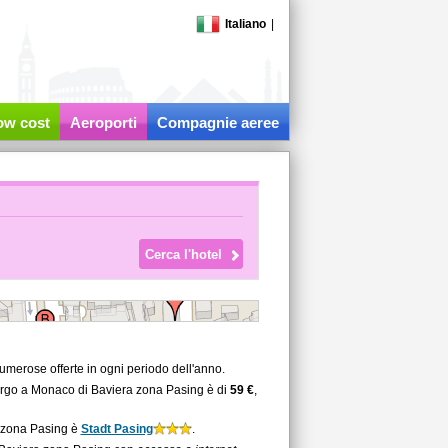
Italiano
|
low cost
Aeroporti
Compagnie aeree
merose offerte in ogni periodo dell'anno.
bergo a Monaco di Baviera zona Pasing è di
59 €
,
a zona Pasing è
Stadt Pasing
.