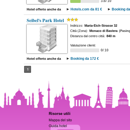
3.6/ 10
Hotels.com da 81 €
Booking da
Hotel offerto anche da
Seibel's Park Hotel
Indirizzo:
Maria-Eich-Strasse 32
Città (Zona):
Monaco di Baviera
(Pasing
Distanza dal centro città:
840 m
Valutazione clienti:
0/ 10
Booking da 172 €
Hotel offerto anche da
1
Risorse utili
Mappa del sito
Guida hotel