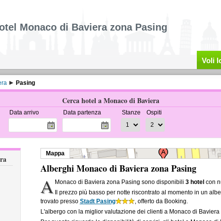
otel Monaco di Baviera zona Pasing
Voli 
era
Pasing
Cerca hotel a Monaco di Baviera
Data arrivo
Data partenza
Stanze
Ospiti
Mappa
era
Alberghi Monaco di Baviera zona Pasing
A
Monaco di Baviera zona Pasing sono disponibili
3 hotel
con nu
Il prezzo più basso per notte riscontrato al momento in un al
trovato presso
Stadt Pasing
, offerto da Booking.
L'albergo con la miglior valutazione dei clienti a Monaco di Bavier