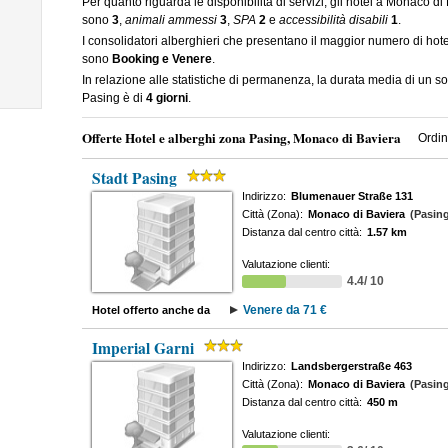
Per quanto riguarda le disponibilità di servizi, gli hotel a Monaco 
sono
3
,
animali ammessi
3
,
SPA
2
e
accessibilità disabili
1
.
I consolidatori alberghieri che presentano il maggior numero di ho
sono
Booking e Venere
.
In relazione alle statistiche di permanenza, la durata media di un 
Pasing è di
4 giorni
.
Offerte Hotel e alberghi zona Pasing, Monaco di Baviera
Ordin
Stadt Pasing
Indirizzo:
Blumenauer Straße 131
Città (Zona):
Monaco di Baviera
(Pasing
Distanza dal centro città:
1.57 km
Valutazione clienti:
4.4/ 10
Venere da 71 €
Hotel offerto anche da
Imperial Garni
Indirizzo:
Landsbergerstraße 463
Città (Zona):
Monaco di Baviera
(Pasing
Distanza dal centro città:
450 m
Valutazione clienti: