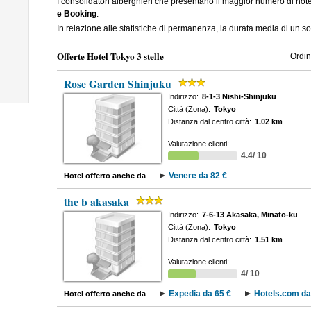
I consolidatori alberghieri che presentano il maggior numero di hot
e Booking
.
In relazione alle statistiche di permanenza, la durata media di un so
Offerte Hotel Tokyo 3 stelle
Ordin
Rose Garden Shinjuku
Indirizzo:
8-1-3 Nishi-Shinjuku
Città (Zona):
Tokyo
Distanza dal centro città:
1.02 km
Valutazione clienti:
4.4/ 10
Venere da 82 €
Hotel offerto anche da
the b akasaka
Indirizzo:
7-6-13 Akasaka, Minato-ku
Città (Zona):
Tokyo
Distanza dal centro città:
1.51 km
Valutazione clienti:
4/ 10
Expedia da 65 €
Hotels.com da
Hotel offerto anche da