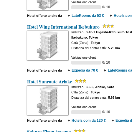
Valutazione clienti:
0/ 10
LateRooms da 53 €
Hotels.com
Hotel offerto anche da
Hotel Wing International Ikebukuro
Indirizzo:
3-10-7 Higashi-Ikebukuro Tos
Ikebukuro, Tokyo
Città (Zona):
Tokyo
Distanza dal centro città:
5.25 km
Valutazione clienti:
0/ 10
Expedia da 70 €
LateRooms da
Hotel offerto anche da
Hotel Sunroute Ariake
Indirizzo:
3-6-6, Ariake, Koto
Città (Zona):
Tokyo
Distanza dal centro città:
5.86 km
Valutazione clienti:
0/ 10
Hotels.com da 120 €
Expedia d
Hotel offerto anche da
Sakura Fleur Aoyama