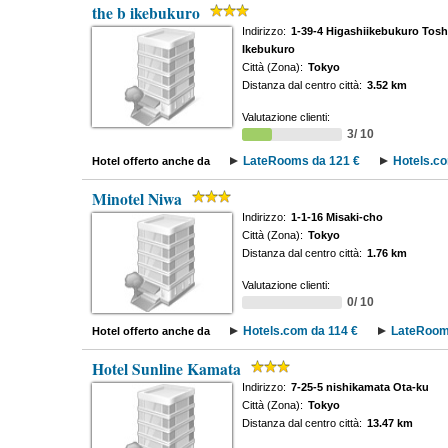
the b ikebukuro
Indirizzo:
1-39-4 Higashiikebukuro Tosh
Ikebukuro
Città (Zona):
Tokyo
Distanza dal centro città:
3.52 km
Valutazione clienti:
3/ 10
LateRooms da 121 €
Hotels.co
Hotel offerto anche da
Minotel Niwa
Indirizzo:
1-1-16 Misaki-cho
Città (Zona):
Tokyo
Distanza dal centro città:
1.76 km
Valutazione clienti:
0/ 10
Hotels.com da 114 €
LateRoom
Hotel offerto anche da
Hotel Sunline Kamata
Indirizzo:
7-25-5 nishikamata Ota-ku
Città (Zona):
Tokyo
Distanza dal centro città:
13.47 km