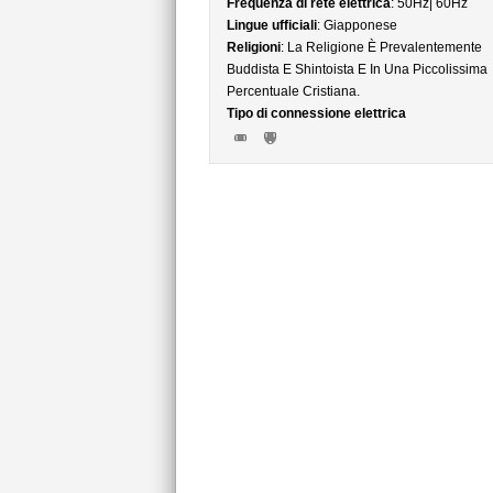
Frequenza di rete elettrica
: 50Hz| 60Hz
Lingue ufficiali
: Giapponese
Religioni
: La Religione È Prevalentemente
Buddista E Shintoista E In Una Piccolissima
Percentuale Cristiana.
Tipo di connessione elettrica