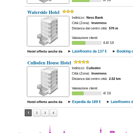
6/ 10
Waterside Hotel
Indirizzo:
Ness Bank
Città (Zona):
Inverness
Distanza dal centro città:
570 m
Valutazione clienti:
4.6/ 10
LateRooms da 137 €
Booking d
Hotel offerto anche da
Culloden House Hotel
Indirizzo:
Culloden
Città (Zona):
Inverness
Distanza dal centro città:
2.52 km
Valutazione clienti:
4/ 10
Expedia da 189 €
LateRooms d
Hotel offerto anche da
1
2
3
4