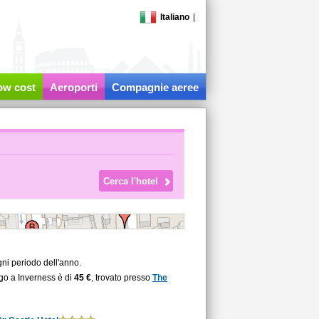
Italiano
|
low cost
Aeroporti
Compagnie aeree
ni periodo dell'anno.
rgo a Inverness è di
45 €
, trovato presso
The