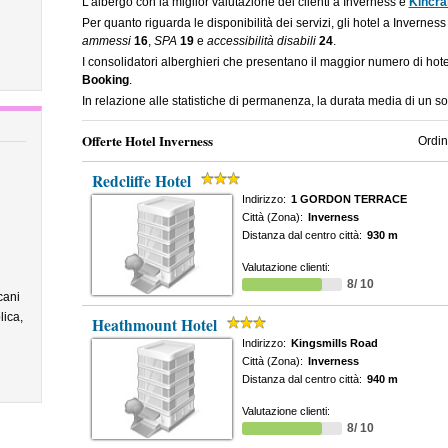
L'albergo con la miglior valutazione dei clienti a Inverness è
Kincra
Per quanto riguarda le disponibilità dei servizi, gli hotel a Invernes
ammessi
16
,
SPA
19
e
accessibilità disabili
24
.
I consolidatori alberghieri che presentano il maggior numero di ho
Booking
.
In relazione alle statistiche di permanenza, la durata media di un s
Offerte Hotel Inverness
Ordin
Redcliffe Hotel
Indirizzo:
1 GORDON TERRACE
Città (Zona):
Inverness
Distanza dal centro città:
930 m
Valutazione clienti:
8/ 10
cani
lica,
Heathmount Hotel
Indirizzo:
Kingsmills Road
Città (Zona):
Inverness
Distanza dal centro città:
940 m
Valutazione clienti:
8/ 10