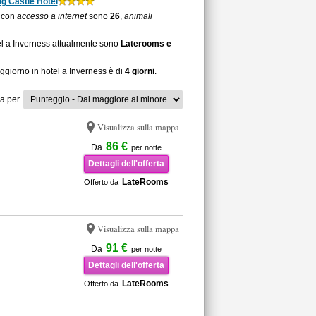
ig Castle Hotel
.
s con
accesso a internet
sono
26
,
animali
tel a Inverness attualmente sono
Laterooms e
oggiorno in hotel a Inverness è di
4 giorni
.
a per
Visualizza sulla mappa
86 €
Da
per notte
Dettagli dell'offerta
LateRooms
Offerto da
Visualizza sulla mappa
91 €
Da
per notte
Dettagli dell'offerta
LateRooms
Offerto da