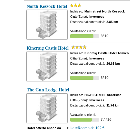
North Kessock Hotel
Indirizzo:
Main street North Kessock
Città (Zona):
Inverness
Distanza dal centro città:
3.85 km
Valutazione clienti:
8/ 10
Kincraig Castle Hotel
Indirizzo:
Kincraig Castle Hotel Tomich
Città (Zona):
Inverness
Distanza dal centro città:
26.61 km
Valutazione clienti:
8/ 10
The Gun Lodge Hotel
Indirizzo:
HIGH STREET Ardersier
Città (Zona):
Inverness
Distanza dal centro città:
11.74 km
Valutazione clienti:
7.4/ 10
LateRooms da 102 €
Hotel offerto anche da