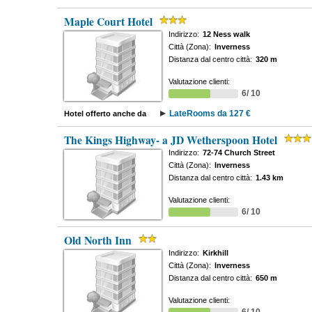
Maple Court Hotel
Indirizzo:
12 Ness walk
Città (Zona):
Inverness
Distanza dal centro città:
320 m
Valutazione clienti:
6/ 10
LateRooms da 127 €
Hotel offerto anche da
The Kings Highway- a JD Wetherspoon Hotel
Indirizzo:
72-74 Church Street
Città (Zona):
Inverness
Distanza dal centro città:
1.43 km
Valutazione clienti:
6/ 10
Old North Inn
Indirizzo:
Kirkhill
Città (Zona):
Inverness
Distanza dal centro città:
650 m
Valutazione clienti: