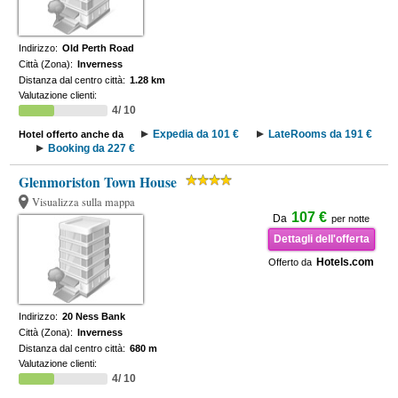
Indirizzo:
Old Perth Road
Città (Zona):
Inverness
Distanza dal centro città:
1.28 km
Valutazione clienti:
4/ 10
Expedia da 101 €
LateRooms da 191 €
Hotel offerto anche da
Booking da 227 €
Glenmoriston Town House
Visualizza sulla mappa
107 €
Da
per notte
Dettagli dell'offerta
Hotels.com
Offerto da
Indirizzo:
20 Ness Bank
Città (Zona):
Inverness
Distanza dal centro città:
680 m
Valutazione clienti:
4/ 10