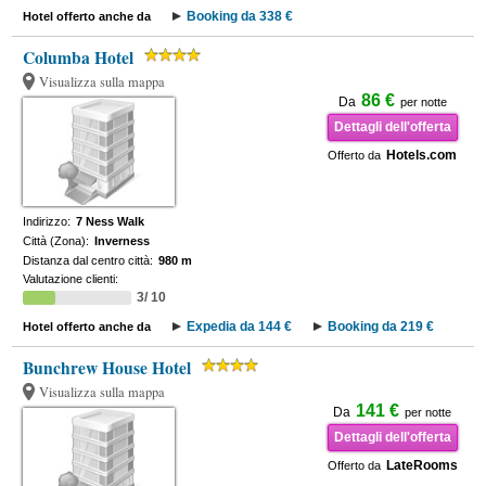
Booking da 338 €
Hotel offerto anche da
Columba Hotel
Visualizza sulla mappa
86 €
Da
per notte
Dettagli dell'offerta
Hotels.com
Offerto da
Indirizzo:
7 Ness Walk
Città (Zona):
Inverness
Distanza dal centro città:
980 m
Valutazione clienti:
3/ 10
Expedia da 144 €
Booking da 219 €
Hotel offerto anche da
Bunchrew House Hotel
Visualizza sulla mappa
141 €
Da
per notte
Dettagli dell'offerta
LateRooms
Offerto da