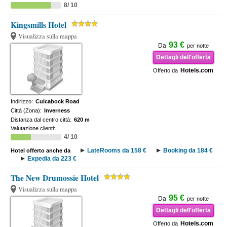
8/ 10
Kingsmills Hotel
Visualizza sulla mappa
93 €
Da
per notte
Dettagli dell'offerta
Hotels.com
Offerto da
Indirizzo:
Culcabock Road
Città (Zona):
Inverness
Distanza dal centro città:
620 m
Valutazione clienti:
4/ 10
LateRooms da 158 €
Booking da 184 €
Hotel offerto anche da
Expedia da 223 €
The New Drumossie Hotel
Visualizza sulla mappa
95 €
Da
per notte
Dettagli dell'offerta
Hotels.com
Offerto da