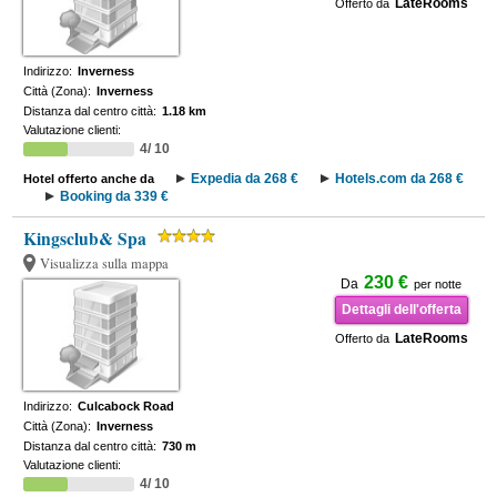
LateRooms
Offerto da
Indirizzo:
Inverness
Città (Zona):
Inverness
Distanza dal centro città:
1.18 km
Valutazione clienti:
4/ 10
Expedia da 268 €
Hotels.com da 268 €
Hotel offerto anche da
Booking da 339 €
Kingsclub& Spa
Visualizza sulla mappa
230 €
Da
per notte
Dettagli dell'offerta
LateRooms
Offerto da
Indirizzo:
Culcabock Road
Città (Zona):
Inverness
Distanza dal centro città:
730 m
Valutazione clienti:
4/ 10