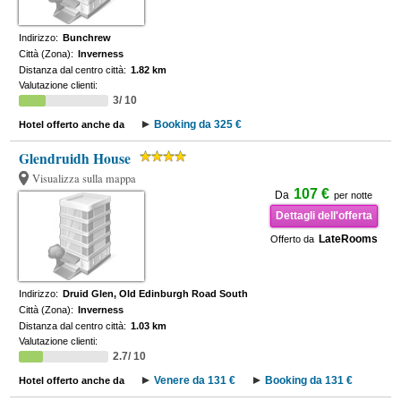
Indirizzo:
Bunchrew
Città (Zona):
Inverness
Distanza dal centro città:
1.82 km
Valutazione clienti:
3/ 10
Booking da 325 €
Hotel offerto anche da
Glendruidh House
Visualizza sulla mappa
107 €
Da
per notte
Dettagli dell'offerta
LateRooms
Offerto da
Indirizzo:
Druid Glen, Old Edinburgh Road South
Città (Zona):
Inverness
Distanza dal centro città:
1.03 km
Valutazione clienti:
2.7/ 10
Venere da 131 €
Booking da 131 €
Hotel offerto anche da