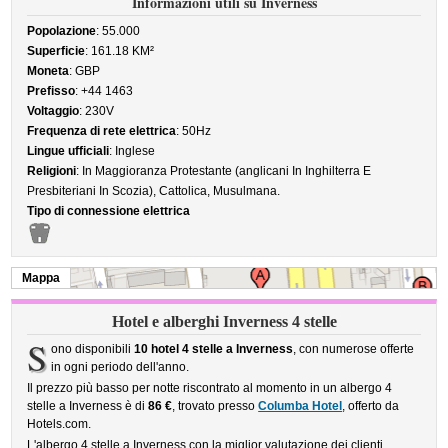
Informazioni utili su Inverness
Popolazione
: 55.000
Superficie
: 161.18 KM²
Moneta
: GBP
Prefisso
: +44 1463
Voltaggio
: 230V
Frequenza di rete elettrica
: 50Hz
Lingue ufficiali
: Inglese
Religioni
: In Maggioranza Protestante (anglicani In Inghilterra E
Presbiteriani In Scozia), Cattolica, Musulmana.
Tipo di connessione elettrica
Mappa
Hotel e alberghi Inverness 4 stelle
S
ono disponibili
10 hotel 4 stelle a Inverness
, con numerose offerte
in ogni periodo dell'anno.
Il prezzo più basso per notte riscontrato al momento in un albergo 4
stelle a Inverness è di
86 €
, trovato presso
Columba Hotel
, offerto da
Hotels.com.
L'albergo 4 stelle a Inverness con la miglior valutazione dei clienti