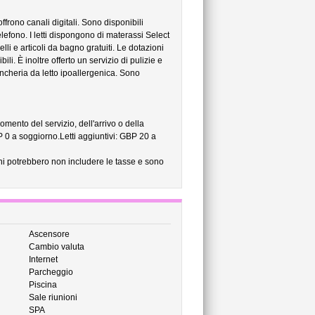
offrono canali digitali. Sono disponibili
elefono. I letti dispongono di materassi Select
i e articoli da bagno gratuiti. Le dotazioni
ili. È inoltre offerto un servizio di pulizie e
iancheria da letto ipoallergenica. Sono
omento del servizio, dell'arrivo o della
0 a soggiorno.Letti aggiuntivi: GBP 20 a
ni potrebbero non includere le tasse e sono
Ascensore
Cambio valuta
Internet
Parcheggio
Piscina
Sale riunioni
SPA