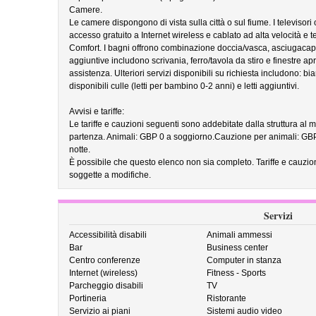
Camere.
Le camere dispongono di vista sulla città o sul fiume. I televisori 
accesso gratuito a Internet wireless e cablato ad alta velocità e t
Comfort. I bagni offrono combinazione doccia/vasca, asciugacapell
aggiuntive includono scrivania, ferro/tavola da stiro e finestre aprib
assistenza. Ulteriori servizi disponibili su richiesta includono: b
disponibili culle (letti per bambino 0-2 anni) e letti aggiuntivi.
Avvisi e tariffe:
Le tariffe e cauzioni seguenti sono addebitate dalla struttura al m
partenza. Animali: GBP 0 a soggiorno.Cauzione per animali: GBP 
notte.
È possibile che questo elenco non sia completo. Tariffe e cauzio
soggette a modifiche.
Servizi
Accessibilità disabili
Animali ammessi
Bar
Business center
Centro conferenze
Computer in stanza
Internet (wireless)
Fitness - Sports
Parcheggio disabili
TV
Portineria
Ristorante
Servizio ai piani
Sistemi audio video