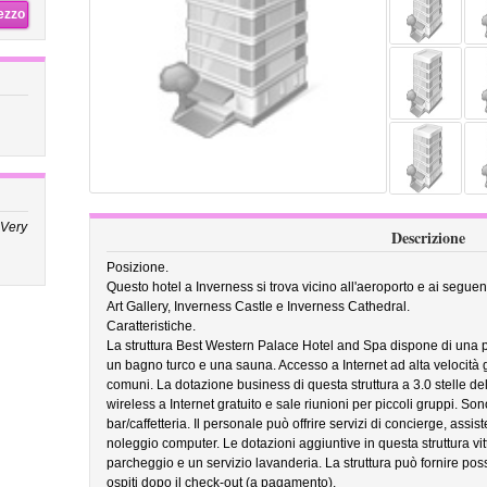
rezzo
 Very
Descrizione
Posizione.
Questo hotel a Inverness si trova vicino all'aeroporto e ai segue
Art Gallery, Inverness Castle e Inverness Cathedral.
Caratteristiche.
La struttura Best Western Palace Hotel and Spa dispone di una 
un bagno turco e una sauna. Accesso a Internet ad alta velocità g
comuni. La dotazione business di questa struttura a 3.0 stelle d
wireless a Internet gratuito e sale riunioni per piccoli gruppi. Son
bar/caffetteria. Il personale può offrire servizi di concierge, assis
noleggio computer. Le dotazioni aggiuntive in questa struttura vi
parcheggio e un servizio lavanderia. La struttura può fornire possi
ospiti dopo il check-out (a pagamento).