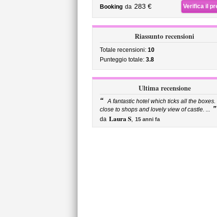
283 €
Verifica il p
Booking
da
Riassunto recensioni
Totale recensioni:
10
Punteggio totale:
3.8
Ultima recensione
“
A fantastic hotel which ticks all the boxes.
”
close to shops and lovely view of castle. ...
Laura S
da
,
15 anni fa