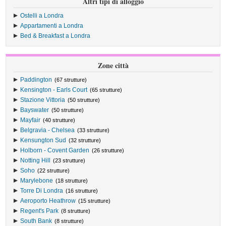
Altri tipi di alloggio
Ostelli a Londra
Appartamenti a Londra
Bed & Breakfast a Londra
Zone città
Paddington
(67 strutture)
Kensington - Earls Court
(65 strutture)
Stazione Vittoria
(50 strutture)
Bayswater
(50 strutture)
Mayfair
(40 strutture)
Belgravia - Chelsea
(33 strutture)
Kensungton Sud
(32 strutture)
Holborn - Covent Garden
(26 strutture)
Notting Hill
(23 strutture)
Soho
(22 strutture)
Marylebone
(18 strutture)
Torre Di Londra
(16 strutture)
Aeroporto Heathrow
(15 strutture)
Regent's Park
(8 strutture)
South Bank
(8 strutture)