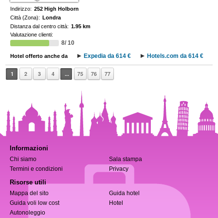
Indirizzo:
252 High Holborn
Città (Zona):
Londra
Distanza dal centro città:
1.95 km
Valutazione clienti:
8/ 10
Expedia da 614 €
Hotels.com da 614 €
Hotel offerto anche da
1
2
3
4
...
75
76
77
Informazioni
Chi siamo
Sala stampa
Termini e condizioni
Privacy
Risorse utili
Mappa del sito
Guida hotel
Guida voli low cost
Hotel
Autonoleggio