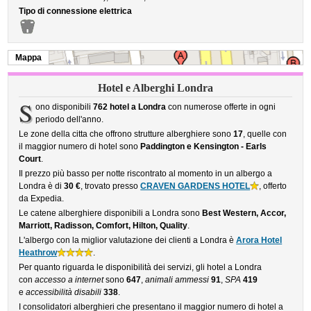
Tipo di connessione elettrica
Mappa
Hotel e Alberghi Londra
S
ono disponibili
762 hotel a Londra
con numerose offerte in ogni
periodo dell'anno.
Le zone della citta che offrono strutture alberghiere sono
17
, quelle con
il maggior numero di hotel sono
Paddington e Kensington - Earls
Court
.
Il prezzo più basso per notte riscontrato al momento in un albergo a
Londra è di
30 €
, trovato presso
CRAVEN GARDENS HOTEL
, offerto
da Expedia.
Le catene alberghiere disponibili a Londra sono
Best Western, Accor,
Marriott, Radisson, Comfort, Hilton, Quality
.
L'albergo con la miglior valutazione dei clienti a Londra è
Arora Hotel
Heathrow
.
Per quanto riguarda le disponibilità dei servizi, gli hotel a Londra
con
accesso a internet
sono
647
,
animali ammessi
91
,
SPA
419
e
accessibilità disabili
338
.
I consolidatori alberghieri che presentano il maggior numero di hotel a