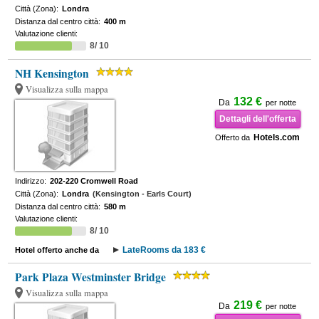
Città (Zona):
Londra
Distanza dal centro città:
400 m
Valutazione clienti:
8/ 10
NH Kensington
Visualizza sulla mappa
132 €
Da
per notte
Dettagli dell'offerta
Hotels.com
Offerto da
Indirizzo:
202-220 Cromwell Road
Città (Zona):
Londra
(Kensington - Earls Court)
Distanza dal centro città:
580 m
Valutazione clienti:
8/ 10
LateRooms da 183 €
Hotel offerto anche da
Park Plaza Westminster Bridge
Visualizza sulla mappa
219 €
Da
per notte