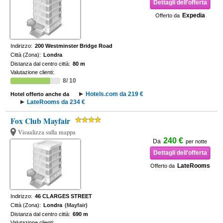
Dettagli dell'offerta
Expedia
Offerto da
Indirizzo:
200 Westminster Bridge Road
Città (Zona):
Londra
Distanza dal centro città:
80 m
Valutazione clienti:
8/ 10
Hotels.com da 219 €
Hotel offerto anche da
LateRooms da 234 €
Fox Club Mayfair
Visualizza sulla mappa
240 €
Da
per notte
Dettagli dell'offerta
LateRooms
Offerto da
Indirizzo:
46 CLARGES STREET
Città (Zona):
Londra
(Mayfair)
Distanza dal centro città:
690 m
Valutazione clienti: