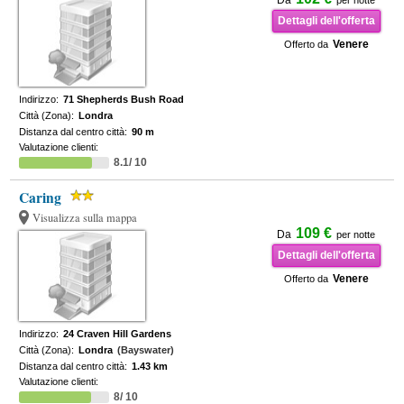
Da
per notte
Dettagli dell'offerta
Venere
Offerto da
Indirizzo:
71 Shepherds Bush Road
Città (Zona):
Londra
Distanza dal centro città:
90 m
Valutazione clienti:
8.1/ 10
Caring
Visualizza sulla mappa
109 €
Da
per notte
Dettagli dell'offerta
Venere
Offerto da
Indirizzo:
24 Craven Hill Gardens
Città (Zona):
Londra
(Bayswater)
Distanza dal centro città:
1.43 km
Valutazione clienti:
8/ 10