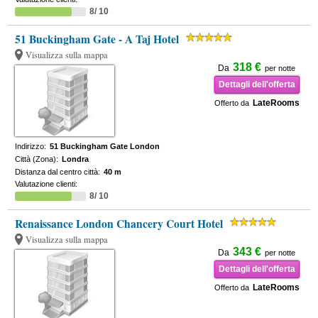
8/ 10
51 Buckingham Gate - A Taj Hotel
Visualizza sulla mappa
318 €
Da
per notte
Dettagli dell'offerta
LateRooms
Offerto da
Indirizzo:
51 Buckingham Gate London
Città (Zona):
Londra
Distanza dal centro città:
40 m
Valutazione clienti:
8/ 10
Renaissance London Chancery Court Hotel
Visualizza sulla mappa
343 €
Da
per notte
Dettagli dell'offerta
LateRooms
Offerto da