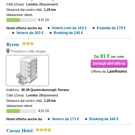
Città (Zona):
Londra
(Bayswater)
Distanza dal centro città:
1.29 km
Valutazione clienti:
4.5/ 10
Hotels.com da 103 €
Expedia da 179 €
Hotel offerto anche da
Venere da 203 €
Booking da 240 €
Byron
Visualizza sulla mappa
81 €
Da
per notte
Dettagli dell'offerta
LateRooms
Offerto da
Indirizzo:
36-38 Queensborough Terrace
Città (Zona):
Londra
(Bayswater)
Distanza dal centro città:
1.29 km
Valutazione clienti:
4.5/ 10
Venere da 171 €
Booking da 340 €
Hotel offerto anche da
Caesar Hotel