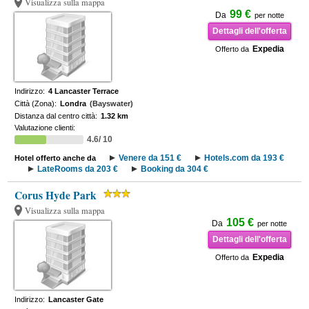
Visualizza sulla mappa
99 €
Da
per notte
Dettagli dell'offerta
Expedia
Offerto da
Indirizzo:
4 Lancaster Terrace
Città (Zona):
Londra
(Bayswater)
Distanza dal centro città:
1.32 km
Valutazione clienti:
4.6/ 10
Venere da 151 €
Hotels.com da 193 €
Hotel offerto anche da
LateRooms da 203 €
Booking da 304 €
Corus Hyde Park
Visualizza sulla mappa
105 €
Da
per notte
Dettagli dell'offerta
Expedia
Offerto da
Indirizzo:
Lancaster Gate