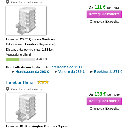
Visualizza sulla mappa
111 €
Da
per notte
Dettagli dell'offerta
Expedia
Offerto da
Indirizzo:
26-33 Queens Gardens
Città (Zona):
Londra
(Bayswater)
Distanza dal centro città:
1.53 km
Valutazione clienti:
4.4/ 10
LateRooms da 113 €
Hotel offerto anche da
Hotels.com da 208 €
Venere da 289 €
Booking da 371 €
London House
Visualizza sulla mappa
138 €
Da
per notte
Dettagli dell'offerta
Expedia
Offerto da
Indirizzo:
81, Kensington Gardens Square