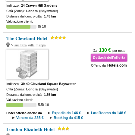
Indirizzo:
24 Craven Hill Gardens
Città (Zona):
Londra
(Bayswater)
Distanza dal centro città:
1.43 km
Valutazione clienti:
8/ 10
The Cleveland Hotel
Visualizza sulla mappa
130 €
Da
per notte
Dettagli dell'offerta
Hotels.com
Offerto da
Indirizzo:
39-40 Cleveland Square Bayswater
Città (Zona):
Londra
(Bayswater)
Distanza dal centro città:
1.56 km
Valutazione clienti:
5.5/ 10
Expedia da 146 €
LateRooms da 148 €
Hotel offerto anche da
Venere da 235 €
Booking da 415 €
London Elizabeth Hotel