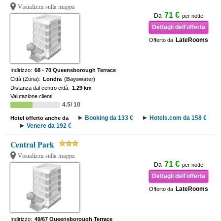
Visualizza sulla mappa
71 €
Da
per notte
Dettagli dell'offerta
LateRooms
Offerto da
Indirizzo:
68 - 70 Queensborough Terrace
Città (Zona):
Londra
(Bayswater)
Distanza dal centro città:
1.29 km
Valutazione clienti:
4.5/ 10
Booking da 133 €
Hotels.com da 158 €
Hotel offerto anche da
Venere da 192 €
Central Park
Visualizza sulla mappa
71 €
Da
per notte
Dettagli dell'offerta
LateRooms
Offerto da
Indirizzo:
49/67 Queensborough Terrace