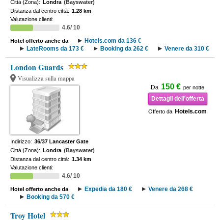
Città (Zona):
Londra
(Bayswater)
Distanza dal centro città:
1.28 km
Valutazione clienti:
4.6/ 10
Hotels.com da 136 €
Hotel offerto anche da
LateRooms da 173 €
Booking da 262 €
Venere da 310 €
London Guards
Visualizza sulla mappa
150 €
Da
per notte
Dettagli dell'offerta
Hotels.com
Offerto da
Indirizzo:
36/37 Lancaster Gate
Città (Zona):
Londra
(Bayswater)
Distanza dal centro città:
1.34 km
Valutazione clienti:
4.6/ 10
Expedia da 180 €
Venere da 268 €
Hotel offerto anche da
Booking da 570 €
Troy Hotel