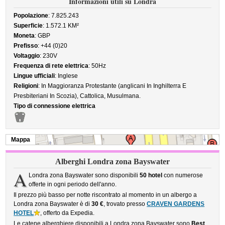
Informazioni utili su Londra
Popolazione
: 7.825.243
Superficie
: 1.572.1 KM²
Moneta
: GBP
Prefisso
: +44 (0)20
Voltaggio
: 230V
Frequenza di rete elettrica
: 50Hz
Lingue ufficiali
: Inglese
Religioni
: In Maggioranza Protestante (anglicani In Inghilterra E
Presbiteriani In Scozia), Cattolica, Musulmana.
Tipo di connessione elettrica
Mappa
Alberghi Londra zona Bayswater
A
Londra zona Bayswater sono disponibili
50 hotel
con numerose
offerte in ogni periodo dell'anno.
Il prezzo più basso per notte riscontrato al momento in un albergo a
Londra zona Bayswater è di
30 €
, trovato presso
CRAVEN GARDENS
HOTEL
, offerto da Expedia.
Le catene alberghiere disponibili a Londra zona Bayswater sono
Best