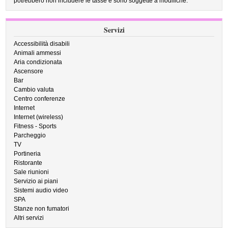
potrebbero non includere le tasse e sono soggette a modifiche.
Servizi
Accessibilità disabili
Animali ammessi
Aria condizionata
Ascensore
Bar
Cambio valuta
Centro conferenze
Internet
Internet (wireless)
Fitness - Sports
Parcheggio
TV
Portineria
Ristorante
Sale riunioni
Servizio ai piani
Sistemi audio video
SPA
Stanze non fumatori
Altri servizi