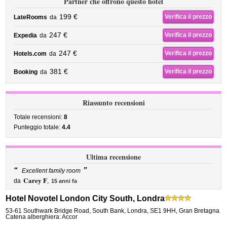
Partner che offrono questo hotel
199 €
Verifica il prezzo
LateRooms
da
247 €
Verifica il prezzo
Expedia
da
247 €
Verifica il prezzo
Hotels.com
da
381 €
Verifica il prezzo
Booking
da
Riassunto recensioni
Totale recensioni:
8
Punteggio totale:
4.4
Ultima recensione
“
”
Excellent family room
Carey F
da
,
15 anni fa
Hotel Novotel London City South, Londra
53-61 Southwark Bridge Road
,
South Bank,
Londra
,
SE1 9HH,
Gran Bretagna
Catena alberghiera: Accor