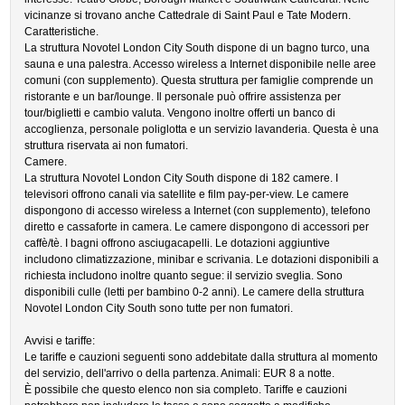
vicinanze si trovano anche Cattedrale di Saint Paul e Tate Modern.
Caratteristiche.
La struttura Novotel London City South dispone di un bagno turco, una
sauna e una palestra. Accesso wireless a Internet disponibile nelle aree
comuni (con supplemento). Questa struttura per famiglie comprende un
ristorante e un bar/lounge. Il personale può offrire assistenza per
tour/biglietti e cambio valuta. Vengono inoltre offerti un banco di
accoglienza, personale poliglotta e un servizio lavanderia. Questa è una
struttura riservata ai non fumatori.
Camere.
La struttura Novotel London City South dispone di 182 camere. I
televisori offrono canali via satellite e film pay-per-view. Le camere
dispongono di accesso wireless a Internet (con supplemento), telefono
diretto e cassaforte in camera. Le camere dispongono di accessori per
caffè/tè. I bagni offrono asciugacapelli. Le dotazioni aggiuntive
includono climatizzazione, minibar e scrivania. Le dotazioni disponibili a
richiesta includono inoltre quanto segue: il servizio sveglia. Sono
disponibili culle (letti per bambino 0-2 anni). Le camere della struttura
Novotel London City South sono tutte per non fumatori.
Avvisi e tariffe:
Le tariffe e cauzioni seguenti sono addebitate dalla struttura al momento
del servizio, dell'arrivo o della partenza. Animali: EUR 8 a notte.
È possibile che questo elenco non sia completo. Tariffe e cauzioni