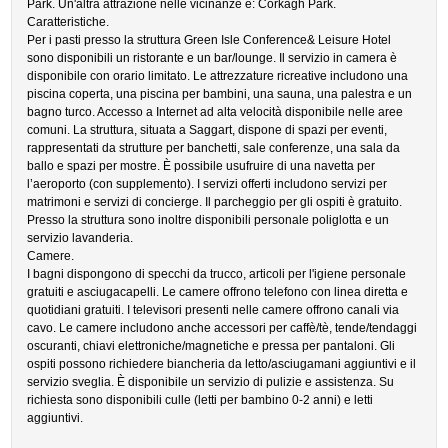
Park. Un'altra attrazione nelle vicinanze è: Corkagh Park.
Caratteristiche.
Per i pasti presso la struttura Green Isle Conference& Leisure Hotel
sono disponibili un ristorante e un bar/lounge. Il servizio in camera è
disponibile con orario limitato. Le attrezzature ricreative includono una
piscina coperta, una piscina per bambini, una sauna, una palestra e un
bagno turco. Accesso a Internet ad alta velocità disponibile nelle aree
comuni. La struttura, situata a Saggart, dispone di spazi per eventi,
rappresentati da strutture per banchetti, sale conferenze, una sala da
ballo e spazi per mostre. È possibile usufruire di una navetta per
l’aeroporto (con supplemento). I servizi offerti includono servizi per
matrimoni e servizi di concierge. Il parcheggio per gli ospiti è gratuito.
Presso la struttura sono inoltre disponibili personale poliglotta e un
servizio lavanderia.
Camere.
I bagni dispongono di specchi da trucco, articoli per l'igiene personale
gratuiti e asciugacapelli. Le camere offrono telefono con linea diretta e
quotidiani gratuiti. I televisori presenti nelle camere offrono canali via
cavo. Le camere includono anche accessori per caffè/tè, tende/tendaggi
oscuranti, chiavi elettroniche/magnetiche e pressa per pantaloni. Gli
ospiti possono richiedere biancheria da letto/asciugamani aggiuntivi e il
servizio sveglia. È disponibile un servizio di pulizie e assistenza. Su
richiesta sono disponibili culle (letti per bambino 0-2 anni) e letti
aggiuntivi.