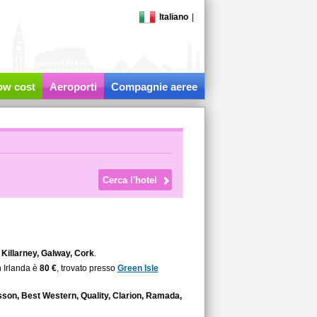
Italiano
|
low cost
Aeroporti
Compagnie aeree
 Killarney, Galway, Cork
.
n Irlanda è
80 €
, trovato presso
Green Isle
son, Best Western, Quality, Clarion, Ramada,