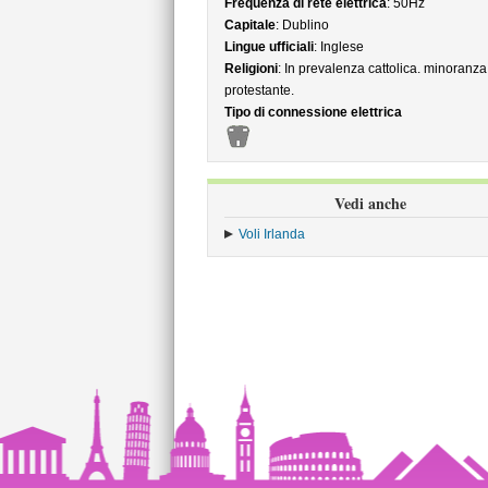
Frequenza di rete elettrica
: 50Hz
Capitale
: Dublino
Lingue ufficiali
: Inglese
Religioni
: In prevalenza cattolica. minoranza
protestante.
Tipo di connessione elettrica
Vedi anche
Voli Irlanda