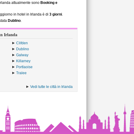
n Irlanda attualmente sono
Booking e
ggiorno in hotel in Irlanda è di
3 giorni
.
stata
Dublino
.
 in Irlanda
Clifden
Dublino
Galway
Killarney
Portlaoise
Tralee
Vedi tutte le città in Irlanda