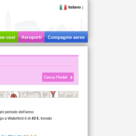
Italiano
|
low cost
Aeroporti
Compagnie aeree
ni periodo dell'anno.
rgo a Waterford è di
43 €
, trovato