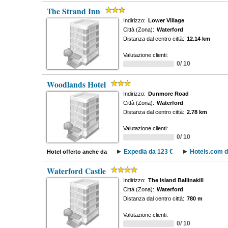
The Strand Inn
Indirizzo:
Lower Village
Città (Zona):
Waterford
Distanza dal centro città:
12.14 km
Valutazione clienti:
0/ 10
Woodlands Hotel
Indirizzo:
Dunmore Road
Città (Zona):
Waterford
Distanza dal centro città:
2.78 km
Valutazione clienti:
0/ 10
Expedia da 123 €
Hotels.com d
Hotel offerto anche da
Waterford Castle
Indirizzo:
The Island Ballinakill
Città (Zona):
Waterford
Distanza dal centro città:
780 m
Valutazione clienti:
0/ 10