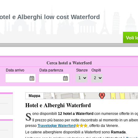
otel e Alberghi low cost Waterford
Voli 
Cerca hotel a Waterford
Data arrivo
Data partenza
Stanze
Ospiti
Mappa
Hotel e Alberghi Waterford
S
ono disponibili
12 hotel a Waterford
con numerose offerte in og
Il prezzo più basso per notte riscontrato al momento in un albe
presso
Travelodge Waterford
, offerto da Venere.
Le catene alberghiere disponibili a Waterford sono
Ramada
.