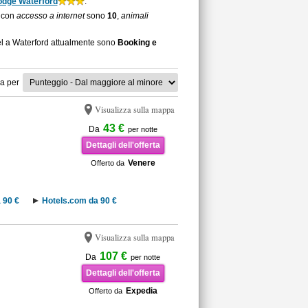
odge Waterford
.
d con
accesso a internet
sono
10
,
animali
tel a Waterford attualmente sono
Booking e
a per
Visualizza sulla mappa
43 €
Da
per notte
Dettagli dell'offerta
Venere
Offerto da
 90 €
Hotels.com da 90 €
Visualizza sulla mappa
107 €
Da
per notte
Dettagli dell'offerta
Expedia
Offerto da