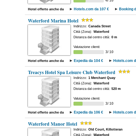
4/ 10
Hotels.com da 107 €
Booking d
Hotel offerto anche da
Waterford Marina Hotel
Indirizzo:
Canada Street
Città (Zona):
Waterford
Distanza dal centro città:
0 m
Valutazione clienti:
3/ 10
Expedia da 104 €
Hotels.com d
Hotel offerto anche da
Treacys Hotel Spa Leisure Club Waterford
Indirizzo:
1 Merchant Quay
Città (Zona):
Waterford
Distanza dal centro città:
520 m
Valutazione clienti:
3/ 10
Expedia da 106 €
Hotels.com d
Hotel offerto anche da
Waterford Manor Hotel
Indirizzo:
Old Court, Killotteran
Città (Zona):
Waterford