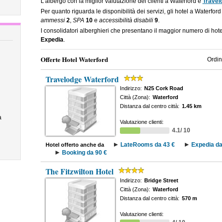
L'albergo con la miglior valutazione dei clienti a Waterford è
Travel
Per quanto riguarda le disponibilità dei servizi, gli hotel a Waterfor
ammessi
2
,
SPA
10
e
accessibilità disabili
9
.
I consolidatori alberghieri che presentano il maggior numero di ho
Expedia
.
Offerte Hotel Waterford
Ordin
Travelodge Waterford
Indirizzo:
N25 Cork Road
Città (Zona):
Waterford
Distanza dal centro città:
1.45 km
a
Valutazione clienti:
4.1/ 10
LateRooms da 43 €
Expedia da
Hotel offerto anche da
Booking da 90 €
The Fitzwilton Hotel
Indirizzo:
Bridge Street
Città (Zona):
Waterford
Distanza dal centro città:
570 m
Valutazione clienti: