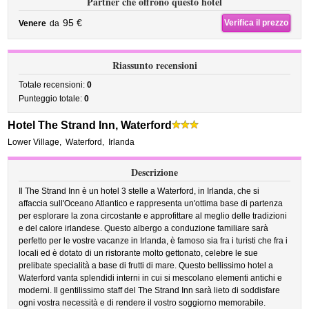
Partner che offrono questo hotel
95 €
Verifica il prezzo
Venere
da
Riassunto recensioni
Totale recensioni:
0
Punteggio totale:
0
Hotel The Strand Inn, Waterford
Lower Village
,
Waterford
,
Irlanda
Descrizione
Il The Strand Inn è un hotel 3 stelle a Waterford, in Irlanda, che si
affaccia sull'Oceano Atlantico e rappresenta un'ottima base di partenza
per esplorare la zona circostante e approfittare al meglio delle tradizioni
e del calore irlandese. Questo albergo a conduzione familiare sarà
perfetto per le vostre vacanze in Irlanda, è famoso sia fra i turisti che fra i
locali ed è dotato di un ristorante molto gettonato, celebre le sue
prelibate specialità a base di frutti di mare. Questo bellissimo hotel a
Waterford vanta splendidi interni in cui si mescolano elementi antichi e
moderni. Il gentilissimo staff del The Strand Inn sarà lieto di soddisfare
ogni vostra necessità e di rendere il vostro soggiorno memorabile.