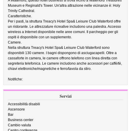
A Waterford, questo hotel business si trova vicino a Waterford Treasures
Museum e Reginald's Tower. Un'altra attrazione nelle vicinanze è: Holy
Trinity Cathedral.
Caratteristiche.
Per i pasti, la struttura Treacy's Hotel Spa& Leisure Club Waterford offre
un ristorante. Le attrezzature ricreative includono una palestra. Accesso
wireless a Internet disponibile nelle aree comuni. Il parcheggio per gli
ospiti è disponibile con un supplemento.
Camere.
Nella struttura Treacy's Hotel Spa& Leisure Club Waterford sono
disponibili 130 camere. I bagni dispongono di asciugacapelli. Oltre a
cassaforte in camera, le camere offrono telefono con linea diretta con
segreteria telefonica. Le camere includono anche accessori per caffè/tè,
chiavi elettroniche/magnetiche e ferro/tavola da stiro.
Notifiche:
Servizi
Accessibilità disabili
Ascensore
Bar
Business center
Cambio valuta
Centro conferenze