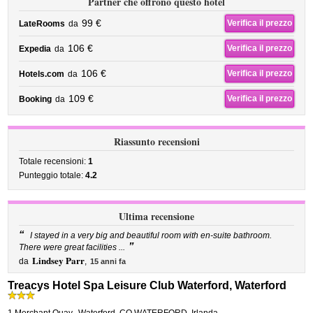
Partner che offrono questo hotel
99 €
Verifica il prezzo
LateRooms
da
106 €
Verifica il prezzo
Expedia
da
106 €
Verifica il prezzo
Hotels.com
da
109 €
Verifica il prezzo
Booking
da
Riassunto recensioni
Totale recensioni:
1
Punteggio totale:
4.2
Ultima recensione
“
I stayed in a very big and beautiful room with en-suite bathroom.
”
There were great facilities ...
Lindsey Parr
da
,
15 anni fa
Treacys Hotel Spa Leisure Club Waterford, Waterford