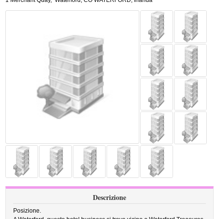
1 Merchant Quay
,
Waterford
,
CO WATERFORD,
Irlanda
Descrizione
Posizione.