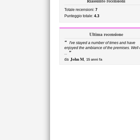
Riassunto recensioni
Totale recensioni:
7
Punteggio totale:
4.3
Ultima recensione
“
I've stayed a number of times and have
enjoyed the ambiance of the premises. Well
”
...
John M
da
,
15 anni fa