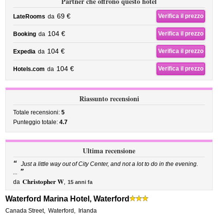
Partner che offrono questo hotel
69 €
Verifica il prezzo
LateRooms
da
104 €
Verifica il prezzo
Booking
da
104 €
Verifica il prezzo
Expedia
da
104 €
Verifica il prezzo
Hotels.com
da
Riassunto recensioni
Totale recensioni:
5
Punteggio totale:
4.7
Ultima recensione
“
Just a little way out of City Center, and not a lot to do in the evening.
”
...
Christopher W
da
,
15 anni fa
Waterford Marina Hotel, Waterford
Canada Street
,
Waterford
,
Irlanda