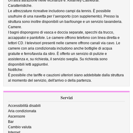
Un'altra attrazione nelle vicinanze è: Killarney Cathedral.
Caratteristiche.
Le attrezzature ricreative includono campi da tennis. È possibile
usufruire di una navetta per l’aeroporto (con supplemento). Presso la
struttura sono inoltre disponibili un bar/lounge e un servizio lavanderia.
Camere.
I bagni dispongono di vasca e doccia separate, specchi da trucco,
accappatoi e pantofole. Le camere offrono telefono con linea diretta e
lettori CD. I televisori presenti nelle camere offrono canali via cavo. Le
camere con aria condizionata includono anche bottiglie di acqua
gratuite e ferro/tavola da stiro. È offerto un servizio di pulizie e
assistenza e, su richiesta, il servizio sveglia. Su richiesta sono
disponibili letti aggiuntivi.
Notifiche:
È possibile che tariffe e cauzioni ulteriori siano addebitate dalla struttura
al momento del servizio, dell'arrivo o della partenza.
Servizi
Accessibilità disabili
Aria condizionata
Ascensore
Bar
Cambio valuta
Internet