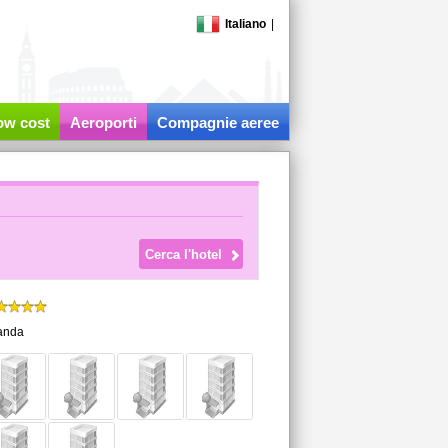
Italiano
|
low cost
Aeroporti
Compagnie aeree
landa