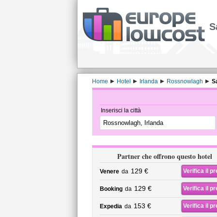
S
Home
Hotel
Irlanda
Rossnowlagh
S
Inserisci la città
Partner che offrono questo hotel
129 €
Verifica il p
Venere
da
129 €
Verifica il p
Booking
da
153 €
Verifica il p
Expedia
da