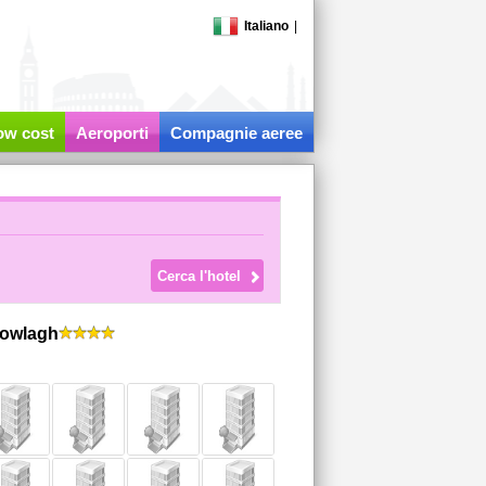
Italiano
|
low cost
Aeroporti
Compagnie aeree
nowlagh