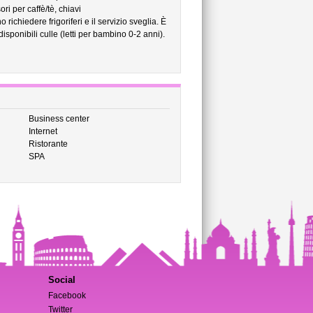
ri per caffè/tè, chiavi
richiedere frigoriferi e il servizio sveglia. È
isponibili culle (letti per bambino 0-2 anni).
Business center
Internet
Ristorante
SPA
Social
Facebook
Twitter