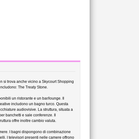
n si trova anche vicino a Skycourt Shopping
i includono: The Treaty Stone.
onibili un ristorante e un bar/lounge. Il
creative includono un bagno turco. Questa
cchiature audiovisive. La struttura, situata a
er banchetti e sale conferenze. Il
uttura offre inoltre cambio valuta.
camere. I bagni dispongono di combinazione
lli. I televisori presenti nelle camere offrono