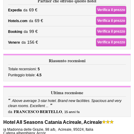
Partner che offrono questo hotel
69 €
Verifica il prezzo
Expedia
da
69 €
Verifica il prezzo
Hotels.com
da
99 €
Verifica il prezzo
Booking
da
156 €
Verifica il prezzo
Venere
da
Riassunto recensioni
Totale recensioni:
5
Punteggio totale:
4.5
Ultima recensione
“
Above average 3-star hotel. Brand new facilities. Spacious and very
”
clean rooms. Excellent ...
FRANCESCO BERTELLO
da
,
15 anni fa
Hotel All Seasons Catania Acireale, Acireale
ia Madonna delle Grazie, 98 a/b
,
Acireale
,
95024,
Italia
Catena alberghiera: Accor