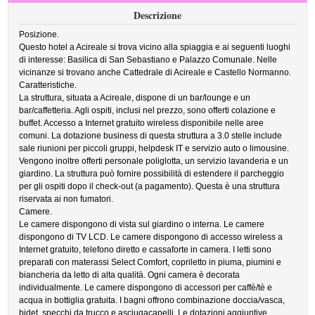
Descrizione
Posizione.
Questo hotel a Acireale si trova vicino alla spiaggia e ai seguenti luoghi
di interesse: Basilica di San Sebastiano e Palazzo Comunale. Nelle
vicinanze si trovano anche Cattedrale di Acireale e Castello Normanno.
Caratteristiche.
La struttura, situata a Acireale, dispone di un bar/lounge e un
bar/caffetteria. Agli ospiti, inclusi nel prezzo, sono offerti colazione e
buffet. Accesso a Internet gratuito wireless disponibile nelle aree
comuni. La dotazione business di questa struttura a 3.0 stelle include
sale riunioni per piccoli gruppi, helpdesk IT e servizio auto o limousine.
Vengono inoltre offerti personale poliglotta, un servizio lavanderia e un
giardino. La struttura può fornire possibilità di estendere il parcheggio
per gli ospiti dopo il check-out (a pagamento). Questa è una struttura
riservata ai non fumatori.
Camere.
Le camere dispongono di vista sul giardino o interna. Le camere
dispongono di TV LCD. Le camere dispongono di accesso wireless a
Internet gratuito, telefono diretto e cassaforte in camera. I letti sono
preparati con materassi Select Comfort, copriletto in piuma, piumini e
biancheria da letto di alta qualità. Ogni camera è decorata
individualmente. Le camere dispongono di accessori per caffè/tè e
acqua in bottiglia gratuita. I bagni offrono combinazione doccia/vasca,
bidet, specchi da trucco e asciugacapelli. Le dotazioni aggiuntive