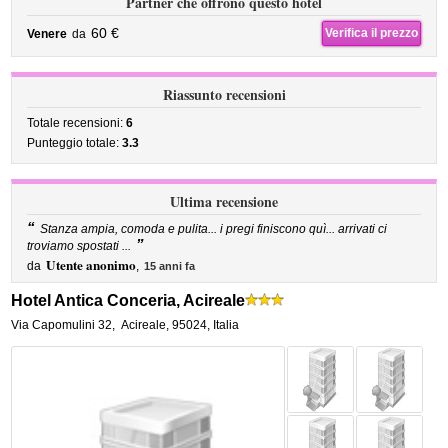
Partner che offrono questo hotel
60 €
Verifica il prezzo
Venere
da
Riassunto recensioni
Totale recensioni:
6
Punteggio totale:
3.3
Ultima recensione
“
Stanza ampia, comoda e pulita... i pregi finiscono quì... arrivati ci
”
troviamo spostati ...
Utente anonimo
da
,
15 anni fa
Hotel Antica Conceria, Acireale
Via Capomulini 32
,
Acireale
,
95024,
Italia