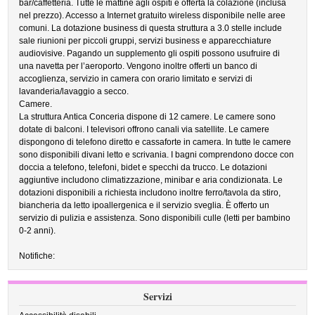
bar/caffetteria. Tutte le mattine agli ospiti è offerta la colazione (inclusa
nel prezzo). Accesso a Internet gratuito wireless disponibile nelle aree
comuni. La dotazione business di questa struttura a 3.0 stelle include
sale riunioni per piccoli gruppi, servizi business e apparecchiature
audiovisive. Pagando un supplemento gli ospiti possono usufruire di
una navetta per l’aeroporto. Vengono inoltre offerti un banco di
accoglienza, servizio in camera con orario limitato e servizi di
lavanderia/lavaggio a secco.
Camere.
La struttura Antica Conceria dispone di 12 camere. Le camere sono
dotate di balconi. I televisori offrono canali via satellite. Le camere
dispongono di telefono diretto e cassaforte in camera. In tutte le camere
sono disponibili divani letto e scrivania. I bagni comprendono docce con
doccia a telefono, telefoni, bidet e specchi da trucco. Le dotazioni
aggiuntive includono climatizzazione, minibar e aria condizionata. Le
dotazioni disponibili a richiesta includono inoltre ferro/tavola da stiro,
biancheria da letto ipoallergenica e il servizio sveglia. È offerto un
servizio di pulizia e assistenza. Sono disponibili culle (letti per bambino
0-2 anni).
Notifiche:
Servizi