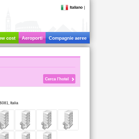
Italiano
|
low cost
Aeroporti
Compagnie aeree
6081,
Italia