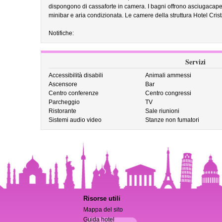
dispongono di cassaforte in camera. I bagni offrono asciugacapel
minibar e aria condizionata. Le camere della struttura Hotel Crist
Notifiche:
Servizi
Accessibilità disabili
Animali ammessi
Ascensore
Bar
Centro conferenze
Centro congressi
Parcheggio
TV
Ristorante
Sale riunioni
Sistemi audio video
Stanze non fumatori
Risorse utili
Mappa del sito
Guida hotel