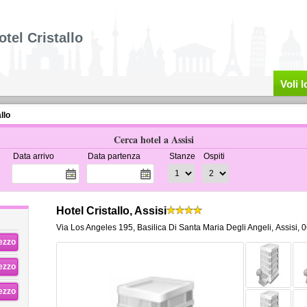
otel Cristallo
Voli 
llo
Cerca hotel a Assisi
Data arrivo
Data partenza
Stanze
Ospiti
Hotel Cristallo, Assisi
Via Los Angeles 195
,
Basilica Di Santa Maria Degli Angeli,
Assisi
,
0
rezzo
rezzo
rezzo