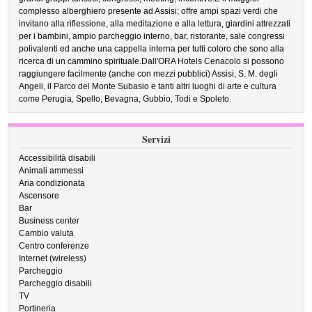
complesso alberghiero presente ad Assisi; offre ampi spazi verdi che
invitano alla riflessione, alla meditazione e alla lettura, giardini attrezzati
per i bambini, ampio parcheggio interno, bar, ristorante, sale congressi
polivalenti ed anche una cappella interna per tutti coloro che sono alla
ricerca di un cammino spirituale.Dall'ORA Hotels Cenacolo si possono
raggiungere facilmente (anche con mezzi pubblici) Assisi, S. M. degli
Angeli, il Parco del Monte Subasio e tanti altri luoghi di arte e cultura
come Perugia, Spello, Bevagna, Gubbio, Todi e Spoleto.
Servizi
Accessibilità disabili
Animali ammessi
Aria condizionata
Ascensore
Bar
Business center
Cambio valuta
Centro conferenze
Internet (wireless)
Parcheggio
Parcheggio disabili
TV
Portineria