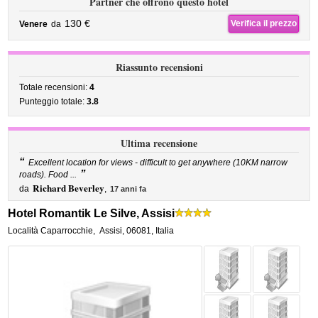
Partner che offrono questo hotel
130 €
Verifica il prezzo
Venere
da
Riassunto recensioni
Totale recensioni:
4
Punteggio totale:
3.8
Ultima recensione
“
Excellent location for views - difficult to get anywhere (10KM narrow
”
roads). Food ...
Richard Beverley
da
,
17 anni fa
Hotel Romantik Le Silve, Assisi
Località Caparrocchie
,
Assisi
,
06081,
Italia