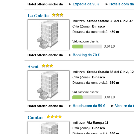
Expedia da 90 €
Hotels.com da
Hotel offerto anche da
La Goletta
Indirizzo:
Strada Statale 35 dei Giovi 37
Città (Zona):
Binasco
Distanza dal centro città:
480 m
Valutazione clienti:
3.6/ 10
Booking da 70 €
Hotel offerto anche da
Ascot
Indirizzo:
Strada Statale 35 dei Giovi, 12
Città (Zona):
Binasco
Distanza dal centro città:
630 m
Valutazione clienti:
3.4/ 10
Hotels.com da 59 €
Venere da 
Hotel offerto anche da
Comtur
Indirizzo:
Via Europa 11
Città (Zona):
Binasco
Distanza dal centro città:
160 m