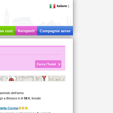
Italiano
|
low cost
Aeroporti
Compagnie aeree
periodo dell'anno.
rgo a Binasco è di
58 €
, trovato
della Corona
.