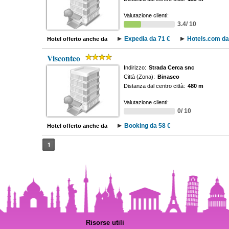
Valutazione clienti:
3.4/ 10
Expedia da 71 €
Hotels.com da
Hotel offerto anche da
Visconteo
Indirizzo:
Strada Cerca snc
Città (Zona):
Binasco
Distanza dal centro città:
480 m
Valutazione clienti:
0/ 10
Booking da 58 €
Hotel offerto anche da
1
Risorse utili