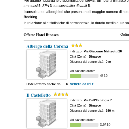
Per quanto riguarda le disponibilità dei servizi, gli hotel a Binasco 
ammessi
5
,
SPA
3
e
accessibilità disabili
5
.
I consolidatori alberghieri che presentano il maggior numero di ho
Booking
.
In relazione alle statistiche di permanenza, la durata media di un s
Offerte Hotel Binasco
Ordin
Albergo della Corona
Indirizzo:
Via Giacomo Matteotti 20
Città (Zona):
Binasco
Distanza dal centro città:
0 m
Valutazione clienti:
4/ 10
Venere da 65 €
Hotel offerto anche da
Il Castelletto
Indirizzo:
Via Dell'Ecologia 7
Città (Zona):
Binasco
Distanza dal centro città:
980 m
Valutazione clienti:
3.9/ 10