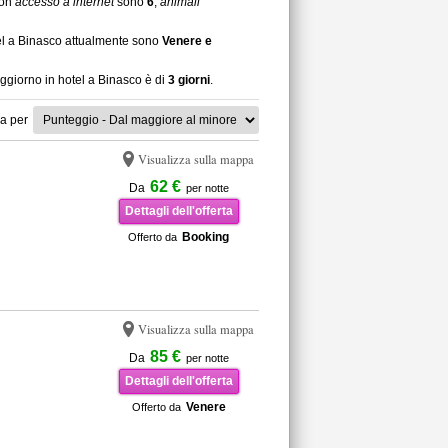
con
accesso a internet
sono
6
,
animali
tel a Binasco attualmente sono
Venere e
oggiorno in hotel a Binasco è di
3 giorni
.
a per
Visualizza sulla mappa
62 €
Da
per notte
Dettagli dell'offerta
Booking
Offerto da
Visualizza sulla mappa
85 €
Da
per notte
Dettagli dell'offerta
Venere
Offerto da