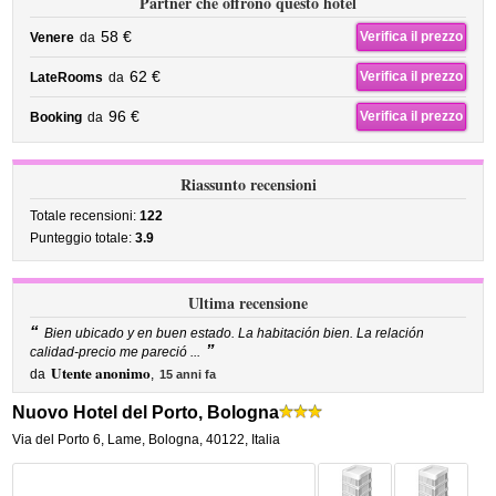
Partner che offrono questo hotel
58 €
Verifica il prezzo
Venere
da
62 €
Verifica il prezzo
LateRooms
da
96 €
Verifica il prezzo
Booking
da
Riassunto recensioni
Totale recensioni:
122
Punteggio totale:
3.9
Ultima recensione
“
Bien ubicado y en buen estado. La habitación bien. La relación
”
calidad-precio me pareció ...
Utente anonimo
da
,
15 anni fa
Nuovo Hotel del Porto, Bologna
Via del Porto 6
,
Lame,
Bologna
,
40122,
Italia