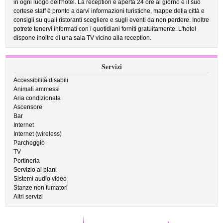
in ogni luogo dell'hotel. La reception è aperta 24 ore al giorno e il suo
cortese staff è pronto a darvi informazioni turistiche, mappe della città e
consigli su quali ristoranti scegliere e sugli eventi da non perdere. Inoltre
potrete tenervi informati con i quotidiani forniti gratuitamente. L'hotel
dispone inoltre di una sala TV vicino alla reception.
Servizi
Accessibilità disabili
Animali ammessi
Aria condizionata
Ascensore
Bar
Internet
Internet (wireless)
Parcheggio
TV
Portineria
Servizio ai piani
Sistemi audio video
Stanze non fumatori
Altri servizi