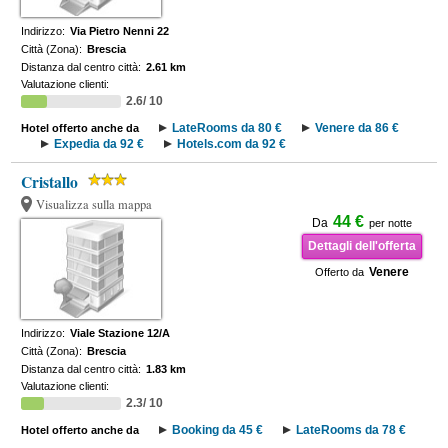
Indirizzo:
Via Pietro Nenni 22
Città (Zona):
Brescia
Distanza dal centro città:
2.61 km
Valutazione clienti:
2.6/ 10
LateRooms da 80 €
Venere da 86 €
Hotel offerto anche da
Expedia da 92 €
Hotels.com da 92 €
Cristallo
Visualizza sulla mappa
44 €
Da
per notte
Dettagli dell'offerta
Venere
Offerto da
Indirizzo:
Viale Stazione 12/A
Città (Zona):
Brescia
Distanza dal centro città:
1.83 km
Valutazione clienti:
2.3/ 10
Booking da 45 €
LateRooms da 78 €
Hotel offerto anche da