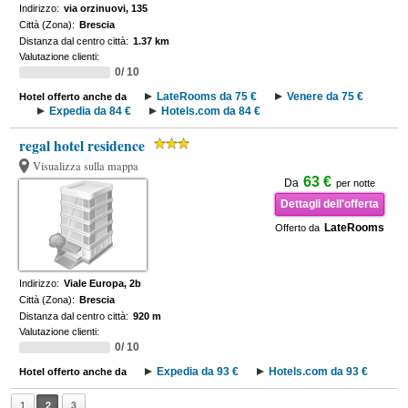
Indirizzo:
via orzinuovi, 135
Città (Zona):
Brescia
Distanza dal centro città:
1.37 km
Valutazione clienti:
0/ 10
LateRooms da 75 €
Venere da 75 €
Hotel offerto anche da
Expedia da 84 €
Hotels.com da 84 €
regal hotel residence
Visualizza sulla mappa
63 €
Da
per notte
Dettagli dell'offerta
LateRooms
Offerto da
Indirizzo:
Viale Europa, 2b
Città (Zona):
Brescia
Distanza dal centro città:
920 m
Valutazione clienti:
0/ 10
Expedia da 93 €
Hotels.com da 93 €
Hotel offerto anche da
1
2
3