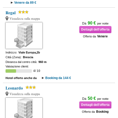
Venere da 89 €
Regal
Visualizza sulla mappa
90 €
Da
per notte
Dettagli dell'offerta
Venere
Offerto da
Indirizzo:
Viale Europa,2b
Città (Zona):
Brescia
Distanza dal centro città:
960 m
Valutazione clienti:
4/ 10
Booking da 144 €
Hotel offerto anche da
Leonardo
Visualizza sulla mappa
50 €
Da
per notte
Dettagli dell'offerta
Booking
Offerto da