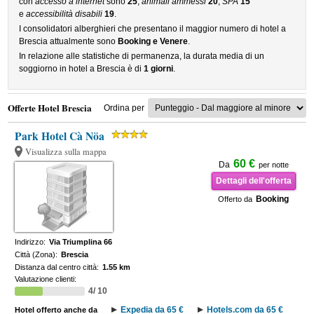
con
accesso a internet
sono
25
,
animali ammessi
20
,
SPA
15
e
accessibilità disabili
19
.
I consolidatori alberghieri che presentano il maggior numero di hotel a
Brescia attualmente sono
Booking e Venere
.
In relazione alle statistiche di permanenza, la durata media di un
soggiorno in hotel a Brescia è di
1 giorni
.
Offerte Hotel Brescia
Ordina per
Park Hotel Cà Nöa
Visualizza sulla mappa
60 €
Da
per notte
Dettagli dell'offerta
Booking
Offerto da
Indirizzo:
Via Triumplina 66
Città (Zona):
Brescia
Distanza dal centro città:
1.55 km
Valutazione clienti:
4/ 10
Expedia da 65 €
Hotels.com da 65 €
Hotel offerto anche da