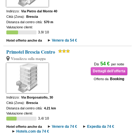
Indirizzo:
Via Pietro dal Monte 40
Città (Zona):
Brescia
Distanza dal centro città:
570 m
Valutazione clienti:
3.9/ 10
Venere da 54 €
Hotel offerto anche da
Primotel Brescia Centro
Visualizza sulla mappa
54 €
Da
per notte
Dettagli dell'offerta
Booking
Offerto da
Indirizzo:
Via Borgosatollo, 30
Città (Zona):
Brescia
Distanza dal centro città:
4.21 km
Valutazione clienti:
3.4/ 10
Venere da 74 €
Expedia da 74 €
Hotel offerto anche da
Hotels.com da 74 €