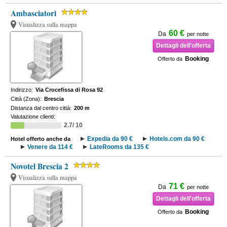
Ambasciatori
Visualizza sulla mappa
60 €
Da
per notte
Dettagli dell'offerta
Booking
Offerto da
Indirizzo:
Via Crocefissa di Rosa 92
Città (Zona):
Brescia
Distanza dal centro città:
200 m
Valutazione clienti:
2.7/ 10
Expedia da 90 €
Hotels.com da 90 €
Hotel offerto anche da
Venere da 114 €
LateRooms da 135 €
Novotel Brescia 2
Visualizza sulla mappa
71 €
Da
per notte
Dettagli dell'offerta
Booking
Offerto da