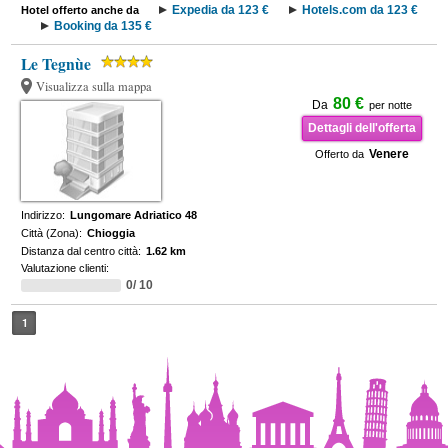
Expedia da 123 €
Hotels.com da 123 €
Hotel offerto anche da
Booking da 135 €
Le Tegnùe
Visualizza sulla mappa
80 €
Da
per notte
Dettagli dell'offerta
Venere
Offerto da
Indirizzo:
Lungomare Adriatico 48
Città (Zona):
Chioggia
Distanza dal centro città:
1.62 km
Valutazione clienti:
0/ 10
1