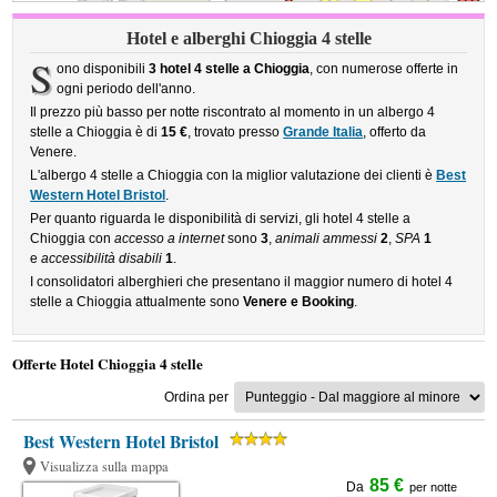
Hotel e alberghi Chioggia 4 stelle
S
ono disponibili
3 hotel 4 stelle a Chioggia
, con numerose offerte in
ogni periodo dell'anno.
Il prezzo più basso per notte riscontrato al momento in un albergo 4
stelle a Chioggia è di
15 €
, trovato presso
Grande Italia
, offerto da
Venere.
L'albergo 4 stelle a Chioggia con la miglior valutazione dei clienti è
Best
Western Hotel Bristol
.
Per quanto riguarda le disponibilità di servizi, gli hotel 4 stelle a
Chioggia con
accesso a internet
sono
3
,
animali ammessi
2
,
SPA
1
e
accessibilità disabili
1
.
I consolidatori alberghieri che presentano il maggior numero di hotel 4
stelle a Chioggia attualmente sono
Venere e Booking
.
Offerte Hotel Chioggia 4 stelle
Ordina per
Best Western Hotel Bristol
Visualizza sulla mappa
85 €
Da
per notte