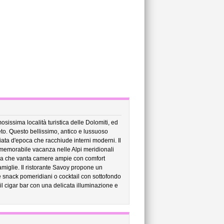
osissima località turistica delle Dolomiti, ed
to. Questo bellissimo, antico e lussuoso
ciata d'epoca che racchiude interni moderni. Il
memorabile vacanza nelle Alpi meridionali
tina che vanta camere ampie con comfort
famiglie. Il ristorante Savoy propone un
ne snack pomeridiani o cocktail con sottofondo
il cigar bar con una delicata illuminazione e