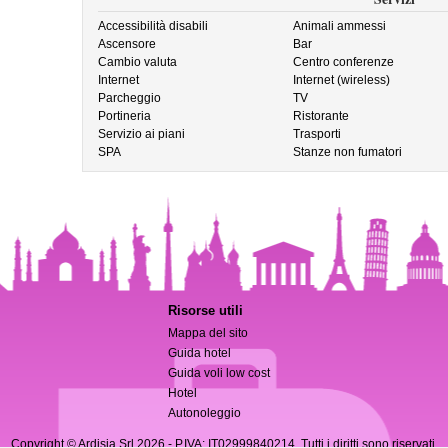
Accessibilità disabili
Animali ammessi
Ascensore
Bar
Cambio valuta
Centro conferenze
Internet
Internet (wireless)
Parcheggio
TV
Portineria
Ristorante
Servizio ai piani
Trasporti
SPA
Stanze non fumatori
Risorse utili
Mappa del sito
Guida hotel
Guida voli low cost
Hotel
Autonoleggio
Copyright © Ardisia Srl 2026
- P.IVA: IT02999840214. Tutti i diritti sono riservati.