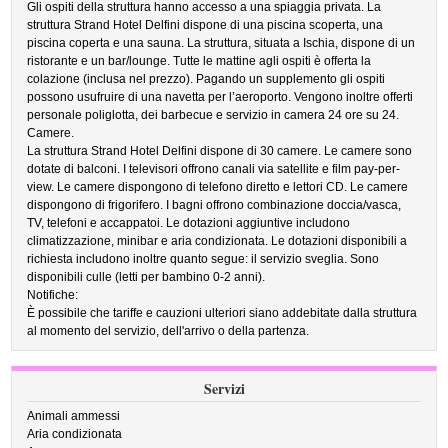
Gli ospiti della struttura hanno accesso a una spiaggia privata. La
struttura Strand Hotel Delfini dispone di una piscina scoperta, una
piscina coperta e una sauna. La struttura, situata a Ischia, dispone di un
ristorante e un bar/lounge. Tutte le mattine agli ospiti è offerta la
colazione (inclusa nel prezzo). Pagando un supplemento gli ospiti
possono usufruire di una navetta per l’aeroporto. Vengono inoltre offerti
personale poliglotta, dei barbecue e servizio in camera 24 ore su 24.
Camere.
La struttura Strand Hotel Delfini dispone di 30 camere. Le camere sono
dotate di balconi. I televisori offrono canali via satellite e film pay-per-
view. Le camere dispongono di telefono diretto e lettori CD. Le camere
dispongono di frigorifero. I bagni offrono combinazione doccia/vasca,
TV, telefoni e accappatoi. Le dotazioni aggiuntive includono
climatizzazione, minibar e aria condizionata. Le dotazioni disponibili a
richiesta includono inoltre quanto segue: il servizio sveglia. Sono
disponibili culle (letti per bambino 0-2 anni).
Notifiche:
È possibile che tariffe e cauzioni ulteriori siano addebitate dalla struttura
al momento del servizio, dell'arrivo o della partenza.
Servizi
Animali ammessi
Aria condizionata