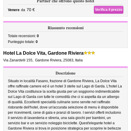
Partner che offrono questo hotel
70 €
Verifica il prezzo
Venere
da
Riassunto recensioni
Totale recensioni:
0
Punteggio totale:
0
Hotel La Dolce Vita, Gardone Riviera
Via Zanardelli 155
,
Gardone Riviera
,
25083,
Italia
Descrizione
Situato in località Fasano, frazione di Gardone Riviera, La Dolce Vita
offre raffinate camere ed è un hotel 3 stelle sul Lago di Garda. L'hotel La
Dolce Vita costituisce la scelta giusta per un soggiorno indimenticabile
sul Lago di Garda con tutte le comodità che ci si aspetta da un albergo
di qualità. Eccellenti specialità culinarie sono servite nel raffinato
ristorante dell'hotel, dove un'accurata selezione di menu è disponibile
per ricevimenti, cene di gala e pranzi di lavoro. I servizi offerti includono
il servizio di lavanderia e stireria, una sala giochi per bambini, un
servizio bar e un servizio noleggio biciclette. Quest'elegante hotel a
Gardone Riviera si trova in posizione strategica per scoprire le bellezze