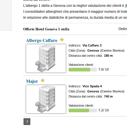
L'albergo 1 stella a Genova con la miglior valutazione dei clienti è
A
I consolidatori alberghieri che presentano il maggior numero di ho
In relazione alle statistiche di permanenza, la durata media di un s
Offerte Hotel Genova 1 stella
Ordin
Albergo Caffaro
Indirizzo:
Via Caffaro 3
Città (Zona):
Genova
(Centro Storico)
Distanza dal centro città:
180 m
Valutazione clienti:
7.6/ 10
Major
Indirizzo:
Vico Spada 4
Città (Zona):
Genova
(Centro Storico)
Distanza dal centro città:
740 m
Valutazione clienti:
7.2/ 10
1